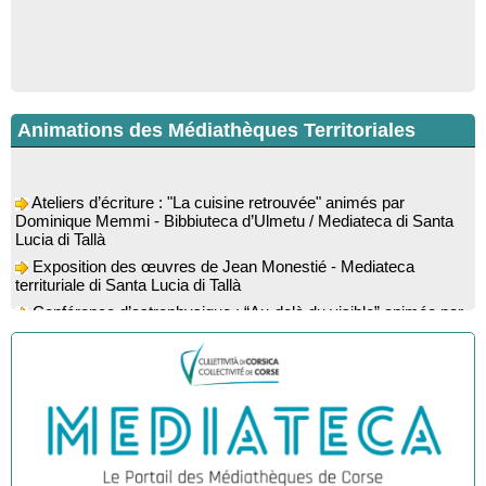
Animations des Médiathèques Territoriales
Ateliers d’écriture : "La cuisine retrouvée" animés par
Dominique Memmi - Bibbiuteca d’Ulmetu / Mediateca di Santa
Lucia di Tallà
Exposition des œuvres de Jean Monestié - Mediateca
territuriale di Santa Lucia di Tallà
Conférence d’astrophysique : “Au-delà du visible” animée par
l’astrophysicien Paul Guerrini - Médiathèque - Pitretu è
Bicchisgià
Exposition des œuvres de Dominique Malberti Morin :
"Racines, peintures acryliques et aquarelles" - Mediateca
territuriale di Santa Lucia di Tallà
Animation : "Petits lecteurs" - Médiathèque - Pitretu è
Bicchisgià
Veillée de contes à la forêt enchantée "U Mondu ditu