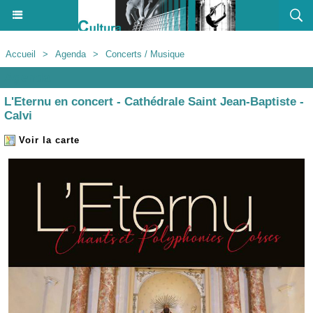
Accueil
>
Agenda
>
Concerts / Musique
Agenda
L'Eternu en concert - Cathédrale Saint Jean-Baptiste -
Calvi
Voir la carte