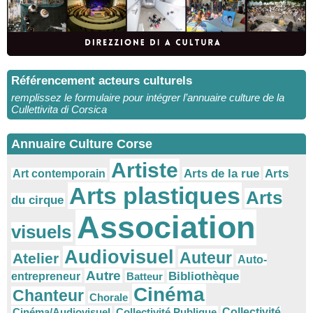
Référencement acteurs culturels
remplissez le formulaire pour intégrer l’annuaire culture de la
Cullettivita di Corsica
Annuaire Culture Corse
Artiste
Arts
Arts de la rue
Art contemporain
Arts plastiques
Arts
du cirque
Association
visuels
Audiovisuel
Auteur
Atelier
Auto-
Autre
Bibliothèque
entrepreneur
Batteur
Cinéma
Chanteur
Chorale
Cinéma/Audiovisuel
Collectivité Publique
Collectivité