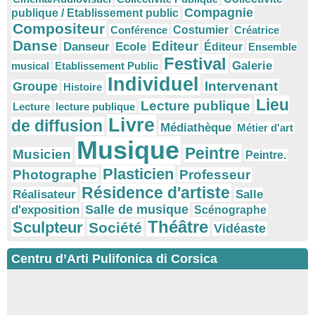
Compagnie
publique / Etablissement public
Compositeur
Conférence
Costumier
Créatrice
Danse
Editeur
Danseur
Ecole
Éditeur
Ensemble
Festival
Galerie
musical
Etablissement Public
Individuel
Intervenant
Groupe
Histoire
Lieu
Lecture publique
Lecture
lecture publique
Livre
de diffusion
Médiathèque
Métier d'art
Musique
Peintre
Musicien
Peintre.
Plasticien
Photographe
Professeur
Résidence d'artiste
Réalisateur
Salle
Salle de musique
d'exposition
Scénographe
Théâtre
Sculpteur
Société
Vidéaste
Centru d’Arti Pulifonica di Corsica