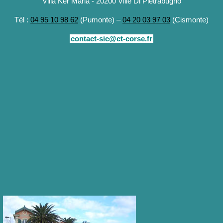
Villa Ker Maria - 20200 Ville Di Pietrabugno
Tél :
04 95 10 98 62
(Pumonte) –
04 20 03 97 03
(Cismonte)
contact-sic@ct-corse.fr