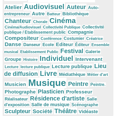
Audiovisuel
Auteur
Atelier
Auto-
Autre
Bibliothèque
entrepreneur
Batteur
Cinéma
Chanteur
Chorale
Cinéma/Audiovisuel
Collectivité Publique
Collectivité
Compagnie
publique / Etablissement public
Compositeur
Conférence
Costumier
Créatrice
Danse
Editeur
Danseur
Ecole
Éditeur
Ensemble
Festival
Galerie
musical
Etablissement Public
Individuel
Intervenant
Groupe
Histoire
Lieu
Lecture publique
Lecture
lecture publique
Livre
de diffusion
Médiathèque
Métier d'art
Musique
Peintre
Musicien
Peintre.
Plasticien
Photographe
Professeur
Résidence d'artiste
Réalisateur
Salle
Salle de musique
d'exposition
Scénographe
Théâtre
Sculpteur
Société
Vidéaste