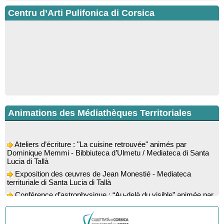
Centru d’Arti Pulifonica di Corsica
Animations des Médiathèques Territoriales
Ateliers d’écriture : "La cuisine retrouvée" animés par
Dominique Memmi - Bibbiuteca d’Ulmetu / Mediateca di Santa
Lucia di Tallà
Exposition des œuvres de Jean Monestié - Mediateca
territuriale di Santa Lucia di Tallà
Conférence d’astrophysique : “Au-delà du visible” animée par
l’astrophysicien Paul Guerrini - Médiathèque - Pitretu è
Bicchisgià
Exposition des œuvres de Dominique Malberti Morin :