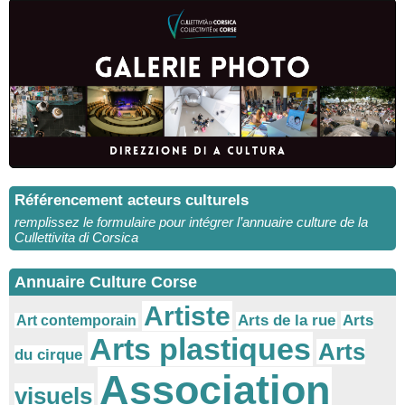
Référencement acteurs culturels
remplissez le formulaire pour intégrer l’annuaire culture de la
Cullettivita di Corsica
Annuaire Culture Corse
Artiste
Arts
Arts de la rue
Art contemporain
Arts plastiques
Arts
du cirque
Association
visuels