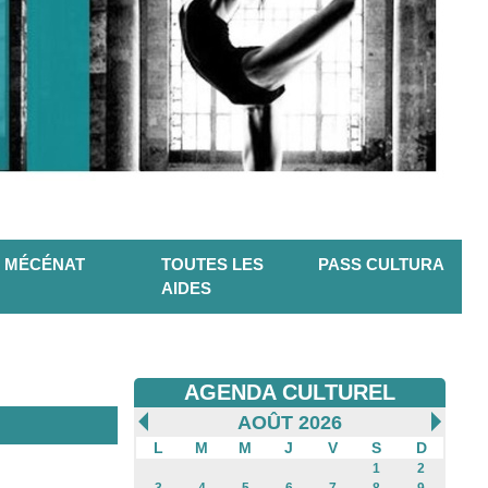
MÉCÉNAT
TOUTES LES
PASS CULTURA
AIDES
AGENDA CULTUREL
AOÛT 2026
L
M
M
J
V
S
D
1
2