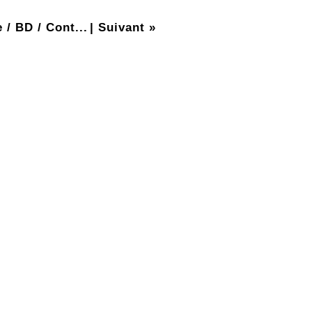
e / BD / Cont...
|
Suivant »