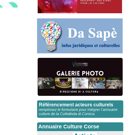
Référencement acteurs culturels
remplissez le formulaire pour intégrer l’annuaire
culture de la Cullettivita di Corsica
Annuaire Culture Corse