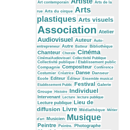
Artiste
Arts de la
Art contemporain
Arts
Arts du cirque
rue
plastiques
Arts visuels
Association
Atelier
Audiovisuel
Auteur
Auto-
Autre
Bibliothèque
entrepreneur
Batteur
Cinéma
Chanteur
Chorale
Cinéma/Audiovisuel
Collectivité Publique
Collectivité publique / Etablissement public
Compositeur
Compagnie
Conférence
Danse
Danseur
Costumier
Créatrice
Editeur
Ecole
Éditeur
Ensemble musical
Festival
Galerie
Etablissement Public
Individuel
Groupe
Histoire
Intervenant
Lecture
lecture publique
Lieu de
Lecture publique
Livre
diffusion
Médiathèque
Métier
Musique
Musicien
d'art
Peintre
Photographe
Peintre.