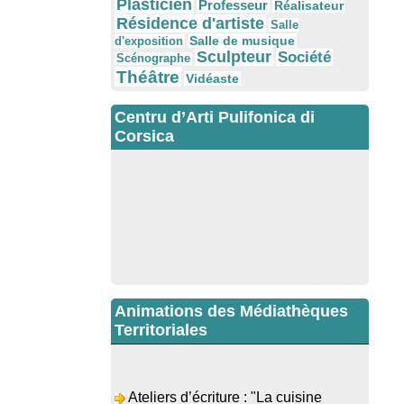
Plasticien
Professeur
Réalisateur
Résidence d'artiste
Salle
Salle de musique
d'exposition
Sculpteur
Société
Scénographe
Théâtre
Vidéaste
Centru d’Arti Pulifonica di
Corsica
Animations des Médiathèques
Territoriales
Ateliers d’écriture : "La cuisine
retrouvée" animés par Dominique