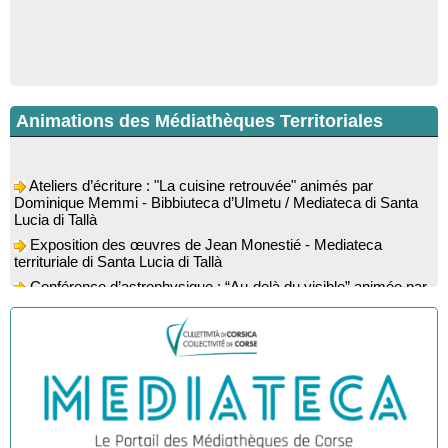
Animations des Médiathèques Territoriales
Ateliers d’écriture : "La cuisine retrouvée" animés par
Dominique Memmi - Bibbiuteca d’Ulmetu / Mediateca di Santa
Lucia di Tallà
Exposition des œuvres de Jean Monestié - Mediateca
territuriale di Santa Lucia di Tallà
Conférence d’astrophysique : “Au-delà du visible” animée par
l’astrophysicien Paul Guerrini - Médiathèque - Pitretu è
Bicchisgià
Exposition des œuvres de Dominique Malberti Morin :
"Racines, peintures acryliques et aquarelles" - Mediateca
territuriale di Santa Lucia di Tallà
Animation : "Petits lecteurs" - Médiathèque - Pitretu è
Bicchisgià
Veillée de contes à la forêt enchantée "U Mondu ditu