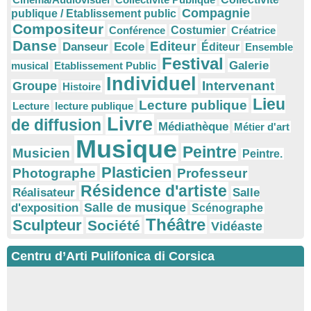
Compagnie
publique / Etablissement public
Compositeur
Conférence
Costumier
Créatrice
Danse
Editeur
Danseur
Ecole
Éditeur
Ensemble
Festival
Galerie
musical
Etablissement Public
Individuel
Intervenant
Groupe
Histoire
Lieu
Lecture publique
Lecture
lecture publique
Livre
de diffusion
Médiathèque
Métier d'art
Musique
Peintre
Musicien
Peintre.
Plasticien
Photographe
Professeur
Résidence d'artiste
Réalisateur
Salle
Salle de musique
d'exposition
Scénographe
Théâtre
Sculpteur
Société
Vidéaste
Centru d’Arti Pulifonica di Corsica