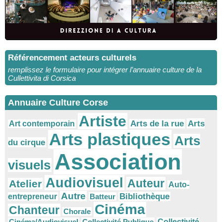
Référencement acteurs culturels
remplissez le formulaire pour intégrer l’annuaire culture de la
Cullettivita di Corsica
Annuaire Culture Corse
Artiste
Arts
Arts de la rue
Art contemporain
Arts plastiques
Arts
du cirque
Association
visuels
Audiovisuel
Auteur
Atelier
Auto-
Autre
Bibliothèque
entrepreneur
Batteur
Cinéma
Chanteur
Chorale
Cinéma/Audiovisuel
Collectivité Publique
Collectivité