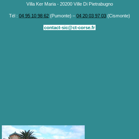
Villa Ker Maria - 20200 Ville Di Pietrabugno
Tél :
04 95 10 98 62
(Pumonte) –
04 20 03 97 03
(Cismonte)
contact-sic@ct-corse.fr