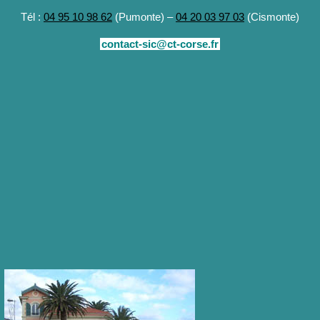
Tél :
04 95 10 98 62
(Pumonte) –
04 20 03 97 03
(Cismonte)
contact-sic@ct-corse.fr