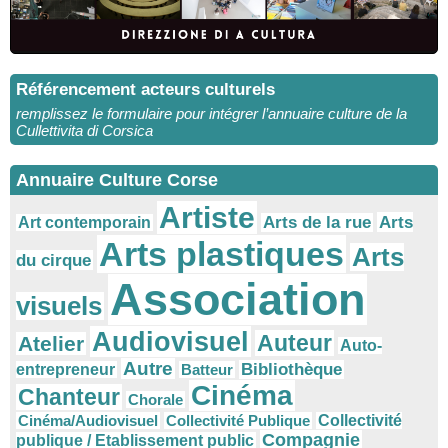
Référencement acteurs culturels
remplissez le formulaire pour intégrer l’annuaire culture de la
Cullettivita di Corsica
Annuaire Culture Corse
Artiste
Arts
Arts de la rue
Art contemporain
Arts plastiques
Arts
du cirque
Association
visuels
Audiovisuel
Auteur
Atelier
Auto-
Autre
Bibliothèque
entrepreneur
Batteur
Cinéma
Chanteur
Chorale
Cinéma/Audiovisuel
Collectivité Publique
Collectivité
Compagnie
publique / Etablissement public