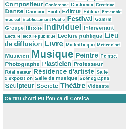
Compositeur
Conférence
Costumier
Créatrice
Danse
Editeur
Danseur
Ecole
Éditeur
Ensemble
Festival
Galerie
musical
Etablissement Public
Individuel
Intervenant
Groupe
Histoire
Lieu
Lecture publique
Lecture
lecture publique
Livre
de diffusion
Médiathèque
Métier d'art
Musique
Peintre
Musicien
Peintre.
Plasticien
Photographe
Professeur
Résidence d'artiste
Réalisateur
Salle
Salle de musique
d'exposition
Scénographe
Théâtre
Sculpteur
Société
Vidéaste
Centru d’Arti Pulifonica di Corsica