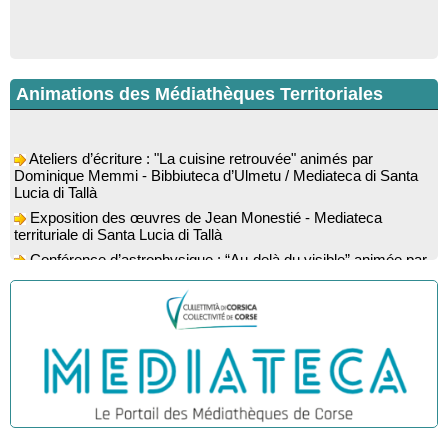
Animations des Médiathèques Territoriales
Ateliers d’écriture : "La cuisine retrouvée" animés par
Dominique Memmi - Bibbiuteca d’Ulmetu / Mediateca di Santa
Lucia di Tallà
Exposition des œuvres de Jean Monestié - Mediateca
territuriale di Santa Lucia di Tallà
Conférence d’astrophysique : “Au-delà du visible” animée par
l’astrophysicien Paul Guerrini - Médiathèque - Pitretu è
Bicchisgià
Exposition des œuvres de Dominique Malberti Morin :
"Racines, peintures acryliques et aquarelles" - Mediateca
territuriale di Santa Lucia di Tallà
Animation : "Petits lecteurs" - Médiathèque - Pitretu è
Bicchisgià
Veillée de contes à la forêt enchantée "U Mondu ditu
mignuleddu" par la Caravane de Conteurs - Currà