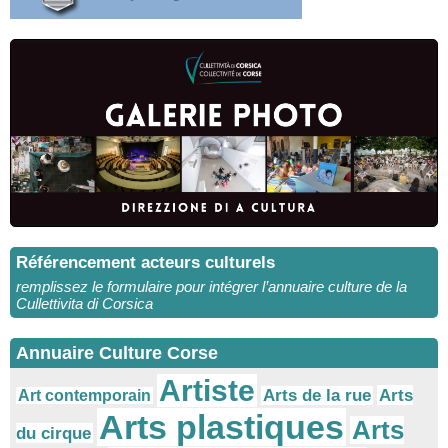
Référencement acteurs culturels
remplissez le formulaire pour intégrer l’annuaire culture de la
Cullettivita di Corsica
Annuaire Culture Corse
Artiste
Arts
Arts de la rue
Art contemporain
Arts plastiques
Arts
du cirque