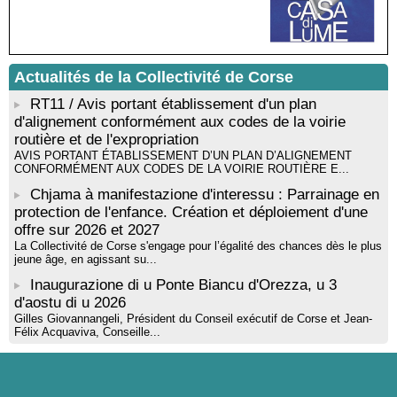
Tallà
! Événement reporté ! Cycle de conférences peinture animé
par Alexandre Dominati - Mediateca territuriale di Santa Lucia di
Tallà
Actualités de la Collectivité de Corse
RT11 / Avis portant établissement d'un plan
d'alignement conformément aux codes de la voirie
routière et de l'expropriation
AVIS PORTANT ÉTABLISSEMENT D’UN PLAN D’ALIGNEMENT
CONFORMÉMENT AUX CODES DE LA VOIRIE ROUTIÈRE E...
Chjama à manifestazione d'interessu : Parrainage en
protection de l'enfance. Création et déploiement d'une
offre sur 2026 et 2027
La Collectivité de Corse s'engage pour l’égalité des chances dès le plus
jeune âge, en agissant su...
Inaugurazione di u Ponte Biancu d'Orezza, u 3
d'aostu di u 2026
Gilles Giovannangeli, Président du Conseil exécutif de Corse et Jean-
Félix Acquaviva, Conseille...