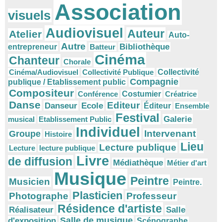
Association
visuels
Audiovisuel
Auteur
Atelier
Auto-
Autre
Bibliothèque
entrepreneur
Batteur
Cinéma
Chanteur
Chorale
Cinéma/Audiovisuel
Collectivité Publique
Collectivité
Compagnie
publique / Etablissement public
Compositeur
Conférence
Costumier
Créatrice
Danse
Editeur
Danseur
Ecole
Éditeur
Ensemble
Festival
Galerie
musical
Etablissement Public
Individuel
Intervenant
Groupe
Histoire
Lieu
Lecture publique
Lecture
lecture publique
Livre
de diffusion
Médiathèque
Métier d'art
Musique
Peintre
Musicien
Peintre.
Plasticien
Photographe
Professeur
Résidence d'artiste
Réalisateur
Salle
Salle de musique
d'exposition
Scénographe