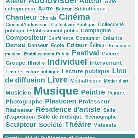
Audiovisuel
Auteur
Atelier
Auto-
Autre
Bibliothèque
entrepreneur
Batteur
Cinéma
Chanteur
Chorale
Cinéma/Audiovisuel
Collectivité Publique
Collectivité
Compagnie
publique / Etablissement public
Compositeur
Conférence
Costumier
Créatrice
Danse
Editeur
Danseur
Ecole
Éditeur
Ensemble
Festival
Galerie
musical
Etablissement Public
Individuel
Intervenant
Groupe
Histoire
Lieu
Lecture publique
Lecture
lecture publique
Livre
de diffusion
Médiathèque
Métier d'art
Musique
Peintre
Musicien
Peintre.
Plasticien
Photographe
Professeur
Résidence d'artiste
Réalisateur
Salle
Salle de musique
d'exposition
Scénographe
Théâtre
Sculpteur
Société
Vidéaste