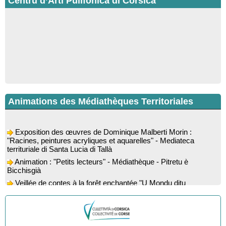
Centru d’Arti Pulifonica di Corsica
Animations des Médiathèques Territoriales
Exposition des œuvres de Dominique Malberti Morin :
"Racines, peintures acryliques et aquarelles" - Mediateca
territuriale di Santa Lucia di Tallà
Animation : "Petits lecteurs" - Médiathèque - Pitretu è
Bicchisgià
Veillée de contes à la forêt enchantée "U Mondu ditu
mignuleddu" par la Caravane de Conteurs - Currà
Colloque : "Taravu : terre de patrimoines", Regards sur le
patrimoine religieux, roman, thermal et littéraire - Spaziu Jean-
Marc Fiamma - A Sarra di Farru