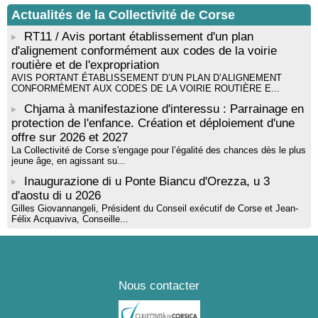
par Alexandre Dominati - Mediateca territuriale di Santa Lucia di
Tallà
Actualités de la Collectivité de Corse
RT11 / Avis portant établissement d'un plan
d'alignement conformément aux codes de la voirie
routière et de l'expropriation
AVIS PORTANT ÉTABLISSEMENT D’UN PLAN D’ALIGNEMENT
CONFORMÉMENT AUX CODES DE LA VOIRIE ROUTIÈRE E...
Chjama à manifestazione d'interessu : Parrainage en
protection de l'enfance. Création et déploiement d'une
offre sur 2026 et 2027
La Collectivité de Corse s'engage pour l’égalité des chances dès le plus
jeune âge, en agissant su...
Inaugurazione di u Ponte Biancu d'Orezza, u 3
d'aostu di u 2026
Gilles Giovannangeli, Président du Conseil exécutif de Corse et Jean-
Félix Acquaviva, Conseille...
Nous contacter