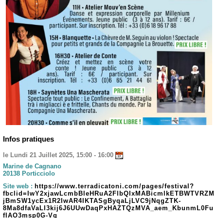
Infos pratiques
le Lundi 21 Juillet 2025, 15:00 - 16:00
Marine de Cagnano
20138 Porticciolo
Site web :
https://www.terradicatoni.com/pages/festival?
fbclid=IwY2xjawLcmbBleHRuA2FlbQIxMABicmlkETBWTVRZM
jBmSW1ycEx1R2IwAR4IKTASgByqaLjLVC9jNqgZTK-
8Ma8dfaVaLI3kij6J6UUwDaqPxHAZTQzMVA_aem_KbunmL0Fu
fIAO3msp0G-Vg