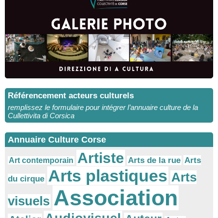
Référencement acteurs culturels
remplissez le formulaire pour intégrer l’annuaire culture de la
Cullettivita di Corsica
Annuaire Culture Corse
Artiste
Arts
Arts de la rue
Art contemporain
Arts plastiques
Arts
du cirque
Association
visuels