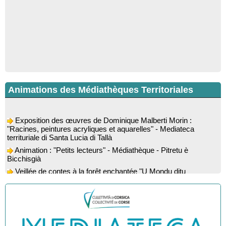
Animations des Médiathèques Territoriales
Exposition des œuvres de Dominique Malberti Morin :
"Racines, peintures acryliques et aquarelles" - Mediateca
territuriale di Santa Lucia di Tallà
Animation : "Petits lecteurs" - Médiathèque - Pitretu è
Bicchisgià
Veillée de contes à la forêt enchantée "U Mondu ditu
mignuleddu" par la Caravane de Conteurs - Currà
Colloque : "Taravu : terre de patrimoines", Regards sur le
patrimoine religieux, roman, thermal et littéraire - Spaziu Jean-
Marc Fiamma - A Sarra di Farru
Spectacle musical : "Viaghju in Corsica cù Regina & Bruno",
hommage au duo mythique de la chanson corse interprété par