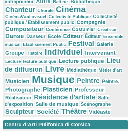
Autre
Bibliothèque
entrepreneur
Batteur
Cinéma
Chanteur
Chorale
Cinéma/Audiovisuel
Collectivité Publique
Collectivité
Compagnie
publique / Etablissement public
Compositeur
Conférence
Costumier
Créatrice
Danse
Editeur
Danseur
Ecole
Éditeur
Ensemble
Festival
Galerie
musical
Etablissement Public
Individuel
Intervenant
Groupe
Histoire
Lieu
Lecture publique
Lecture
lecture publique
Livre
de diffusion
Médiathèque
Métier d'art
Musique
Peintre
Musicien
Peintre.
Plasticien
Photographe
Professeur
Résidence d'artiste
Réalisateur
Salle
Salle de musique
d'exposition
Scénographe
Théâtre
Sculpteur
Société
Vidéaste
Centru d’Arti Pulifonica di Corsica