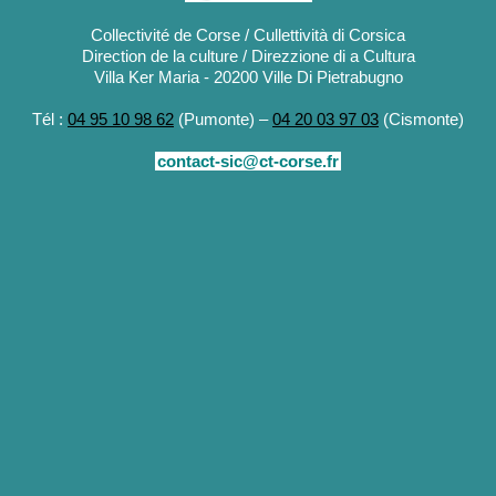
Collectivité de Corse / Cullettività di Corsica
Direction de la culture / Direzzione di a Cultura
Villa Ker Maria - 20200 Ville Di Pietrabugno
Tél :
04 95 10 98 62
(Pumonte) –
04 20 03 97 03
(Cismonte)
contact-sic@ct-corse.fr