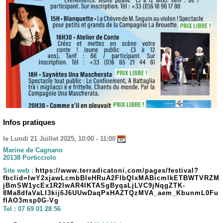
Infos pratiques
le Lundi 21 Juillet 2025, 10:00 - 11:00
Marine de Cagnano
20138 Porticciolo
Site web :
https://www.terradicatoni.com/pages/festival?
fbclid=IwY2xjawLcmbBleHRuA2FlbQIxMABicmlkETBWTVRZM
jBmSW1ycEx1R2IwAR4IKTASgByqaLjLVC9jNqgZTK-
8Ma8dfaVaLI3kij6J6UUwDaqPxHAZTQzMVA_aem_KbunmL0Fu
fIAO3msp0G-Vg
Tel :
07 69 01 28 56