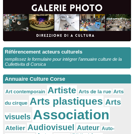
Référencement acteurs culturels
remplissez le formulaire pour intégrer l’annuaire culture de la
Cullettivita di Corsica
Annuaire Culture Corse
Artiste
Arts
Arts de la rue
Art contemporain
Arts plastiques
Arts
du cirque
Association
visuels
Audiovisuel
Auteur
Atelier
Auto-