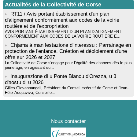
Actualités de la Collectivité de Corse
! Événement reporté ! Cycle de conférences peinture animé
par Alexandre Dominati - Mediateca territuriale di Santa Lucia di
RT11 / Avis portant établissement d'un plan
Tallà
d'alignement conformément aux codes de la voirie
routière et de l'expropriation
AVIS PORTANT ÉTABLISSEMENT D’UN PLAN D’ALIGNEMENT
CONFORMÉMENT AUX CODES DE LA VOIRIE ROUTIÈRE E...
Chjama à manifestazione d'interessu : Parrainage en
protection de l'enfance. Création et déploiement d'une
offre sur 2026 et 2027
La Collectivité de Corse s'engage pour l’égalité des chances dès le plus
jeune âge, en agissant su...
Inaugurazione di u Ponte Biancu d'Orezza, u 3
d'aostu di u 2026
Gilles Giovannangeli, Président du Conseil exécutif de Corse et Jean-
Félix Acquaviva, Conseille...
Nous contacter