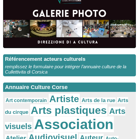
Référencement acteurs culturels
remplissez le formulaire pour intégrer l’annuaire culture de la
Cullettivita di Corsica
Annuaire Culture Corse
Artiste
Arts
Arts de la rue
Art contemporain
Arts plastiques
Arts
du cirque
Association
visuels
Audiovisuel
Auteur
Atelier
Auto-