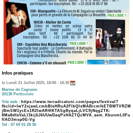
Infos pratiques
le Lundi 21 Juillet 2025, 18:00 - 18:30
Marine de Cagnano
20138 Porticciolo
Site web :
https://www.terradicatoni.com/pages/festival?
fbclid=IwY2xjawLcmbBleHRuA2FlbQIxMABicmlkETBWTVRZM
jBmSW1ycEx1R2IwAR4IKTASgByqaLjLVC9jNqgZTK-
8Ma8dfaVaLI3kij6J6UUwDaqPxHAZTQzMVA_aem_KbunmL0Fu
fIAO3msp0G-Vg
Tel :
07 69 01 28 56