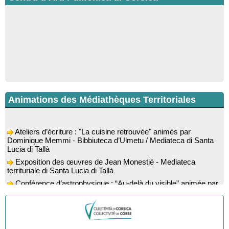
Animations des Médiathèques Territoriales
Ateliers d’écriture : "La cuisine retrouvée" animés par
Dominique Memmi - Bibbiuteca d’Ulmetu / Mediateca di Santa
Lucia di Tallà
Exposition des œuvres de Jean Monestié - Mediateca
territuriale di Santa Lucia di Tallà
Conférence d’astrophysique : “Au-delà du visible” animée par
l’astrophysicien Paul Guerrini - Médiathèque - Pitretu è
Bicchisgià
Exposition des œuvres de Dominique Malberti Morin :
"Racines, peintures acryliques et aquarelles" - Mediateca
territuriale di Santa Lucia di Tallà