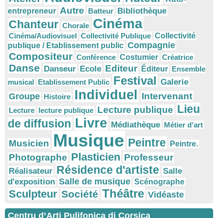
Autre
Bibliothèque
entrepreneur
Batteur
Cinéma
Chanteur
Chorale
Cinéma/Audiovisuel
Collectivité Publique
Collectivité
Compagnie
publique / Etablissement public
Compositeur
Conférence
Costumier
Créatrice
Danse
Editeur
Danseur
Ecole
Éditeur
Ensemble
Festival
Galerie
musical
Etablissement Public
Individuel
Intervenant
Groupe
Histoire
Lieu
Lecture publique
Lecture
lecture publique
Livre
de diffusion
Médiathèque
Métier d'art
Musique
Peintre
Musicien
Peintre.
Plasticien
Photographe
Professeur
Résidence d'artiste
Réalisateur
Salle
Salle de musique
d'exposition
Scénographe
Théâtre
Sculpteur
Société
Vidéaste
Centru d’Arti Pulifonica di Corsica