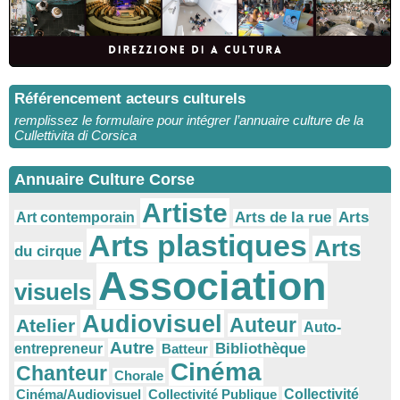
Référencement acteurs culturels
remplissez le formulaire pour intégrer l’annuaire culture de la
Cullettivita di Corsica
Annuaire Culture Corse
Artiste
Arts
Arts de la rue
Art contemporain
Arts plastiques
Arts
du cirque
Association
visuels
Audiovisuel
Auteur
Atelier
Auto-
Autre
Bibliothèque
entrepreneur
Batteur
Cinéma
Chanteur
Chorale
Cinéma/Audiovisuel
Collectivité Publique
Collectivité