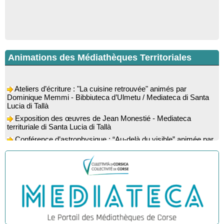
Animations des Médiathèques Territoriales
Ateliers d’écriture : "La cuisine retrouvée" animés par
Dominique Memmi - Bibbiuteca d’Ulmetu / Mediateca di Santa
Lucia di Tallà
Exposition des œuvres de Jean Monestié - Mediateca
territuriale di Santa Lucia di Tallà
Conférence d’astrophysique : “Au-delà du visible” animée par
l’astrophysicien Paul Guerrini - Médiathèque - Pitretu è
Bicchisgià
Exposition des œuvres de Dominique Malberti Morin :
"Racines, peintures acryliques et aquarelles" - Mediateca
territuriale di Santa Lucia di Tallà
Animation : "Petits lecteurs" - Médiathèque - Pitretu è
Bicchisgià
Veillée de contes à la forêt enchantée "U Mondu ditu
mignuleddu" par la Caravane de Conteurs - Currà