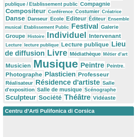
Compagnie
publique / Etablissement public
Compositeur
Conférence
Costumier
Créatrice
Danse
Editeur
Danseur
Ecole
Éditeur
Ensemble
Festival
Galerie
musical
Etablissement Public
Individuel
Intervenant
Groupe
Histoire
Lieu
Lecture publique
Lecture
lecture publique
Livre
de diffusion
Médiathèque
Métier d'art
Musique
Peintre
Musicien
Peintre.
Plasticien
Photographe
Professeur
Résidence d'artiste
Réalisateur
Salle
Salle de musique
d'exposition
Scénographe
Théâtre
Sculpteur
Société
Vidéaste
Centru d’Arti Pulifonica di Corsica