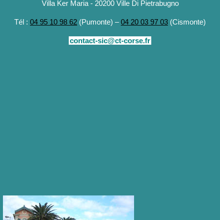
Villa Ker Maria - 20200 Ville Di Pietrabugno
Tél :
04 95 10 98 62
(Pumonte) –
04 20 03 97 03
(Cismonte)
contact-sic@ct-corse.fr