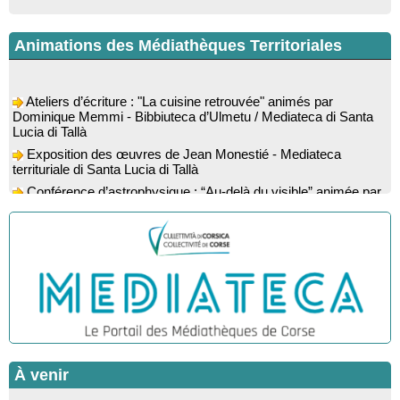
Animations des Médiathèques Territoriales
Ateliers d’écriture : "La cuisine retrouvée" animés par
Dominique Memmi - Bibbiuteca d’Ulmetu / Mediateca di Santa
Lucia di Tallà
Exposition des œuvres de Jean Monestié - Mediateca
territuriale di Santa Lucia di Tallà
Conférence d’astrophysique : “Au-delà du visible” animée par
l’astrophysicien Paul Guerrini - Médiathèque - Pitretu è
Bicchisgià
Exposition des œuvres de Dominique Malberti Morin :
"Racines, peintures acryliques et aquarelles" - Mediateca
territuriale di Santa Lucia di Tallà
Animation : "Petits lecteurs" - Médiathèque - Pitretu è
Bicchisgià
Veillée de contes à la forêt enchantée "U Mondu ditu
mignuleddu" par la Caravane de Conteurs - Currà
Colloque : "Taravu : terre de patrimoines", Regards sur le
À venir
patrimoine religieux, roman, thermal et littéraire - Spaziu Jean-
Marc Fiamma - A Sarra di Farru