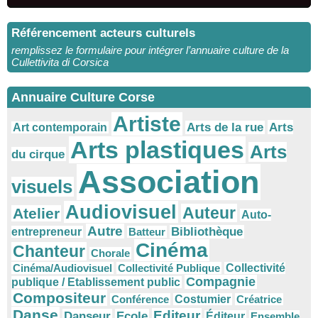
Référencement acteurs culturels
remplissez le formulaire pour intégrer l’annuaire culture de la
Cullettivita di Corsica
Annuaire Culture Corse
Artiste
Arts
Arts de la rue
Art contemporain
Arts plastiques
Arts
du cirque
Association
visuels
Audiovisuel
Auteur
Atelier
Auto-
Autre
Bibliothèque
entrepreneur
Batteur
Cinéma
Chanteur
Chorale
Cinéma/Audiovisuel
Collectivité Publique
Collectivité
Compagnie
publique / Etablissement public
Compositeur
Conférence
Costumier
Créatrice
Danse
Editeur
Danseur
Ecole
Éditeur
Ensemble