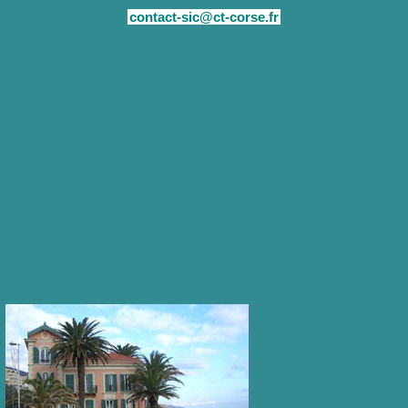
contact-sic@ct-corse.fr