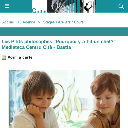
Accueil
>
Agenda
>
Stages / Ateliers / Cours
Agenda
Les P'tits philosophes "Pourquoi y-a-t'il un chef?" -
Mediateca Centru Cità - Bastia
Voir la carte