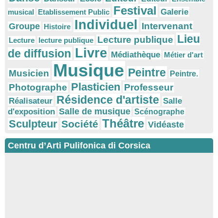
Festival
Galerie
musical
Etablissement Public
Individuel
Intervenant
Groupe
Histoire
Lieu
Lecture publique
Lecture
lecture publique
Livre
de diffusion
Médiathèque
Métier d'art
Musique
Peintre
Musicien
Peintre.
Plasticien
Photographe
Professeur
Résidence d'artiste
Réalisateur
Salle
Salle de musique
d'exposition
Scénographe
Théâtre
Sculpteur
Société
Vidéaste
Centru d’Arti Pulifonica di Corsica