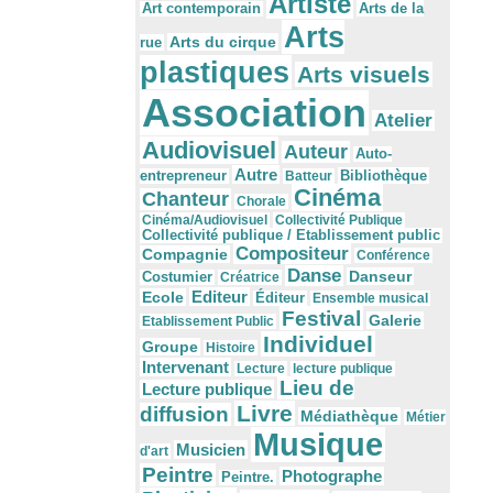
Artiste
Arts de la
Art contemporain
Arts
Arts du cirque
rue
plastiques
Arts visuels
Association
Atelier
Audiovisuel
Auteur
Auto-
Autre
Bibliothèque
entrepreneur
Batteur
Cinéma
Chanteur
Chorale
Cinéma/Audiovisuel
Collectivité Publique
Collectivité publique / Etablissement public
Compositeur
Compagnie
Conférence
Danse
Danseur
Costumier
Créatrice
Editeur
Ecole
Éditeur
Ensemble musical
Festival
Galerie
Etablissement Public
Individuel
Groupe
Histoire
Intervenant
Lecture
lecture publique
Lieu de
Lecture publique
Livre
diffusion
Médiathèque
Métier
Musique
Musicien
d'art
Peintre
Photographe
Peintre.