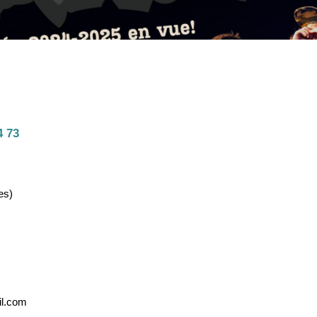
4 73
es)
il.com