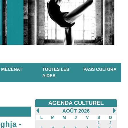
MÉCÉNAT
TOUTES LES
PASS CULTURA
AIDES
AGENDA CULTUREL
AOÛT 2026
L
M
M
J
V
S
D
ghja -
1
2