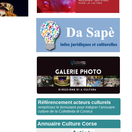
Référencement acteurs culturels
remplissez le formulaire pour intégrer l’annuaire
culture de la Cullettivita di Corsica
Annuaire Culture Corse