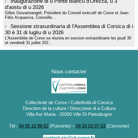
Inaugurazione di u Ponte Biancu d'Orezza, u 3
d'aostu di u 2026
Gilles Giovannangeli, Président du Conseil exécutif de Corse et Jean-
Félix Acquaviva, Conseille...
Sessione strasurdinaria di l'Assemblea di Corsica di i
30 è 31 di lugliu di u 2026
L'Assemblée de Corse se réunira en session extraordinaire les jeudi 30
et vendredi 31 juillet 202...
Nous contacter
Collectivité de Corse / Cullettività di Corsica
Direction de la culture / Direzzione di a Cultura
Villa Ker Maria - 20200 Ville Di Pietrabugno
Tél :
04 95 10 98 62
(Pumonte) –
04 20 03 97 03
(Cismonte)
contact-sic@ct-corse.fr