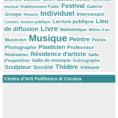
Festival
Galerie
musical
Etablissement Public
Individuel
Intervenant
Groupe
Histoire
Lieu
Lecture publique
Lecture
lecture publique
Livre
de diffusion
Médiathèque
Métier d'art
Musique
Peintre
Musicien
Peintre.
Plasticien
Photographe
Professeur
Résidence d'artiste
Réalisateur
Salle
Salle de musique
d'exposition
Scénographe
Théâtre
Sculpteur
Société
Vidéaste
Centru d’Arti Pulifonica di Corsica