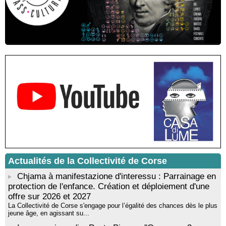
Sardegna - Mediateca di castagniccia Mare è monti - I Fulelli
Résidence d’écriture et de recherche de l’écrivaine Cécilia
Castelli - Institut Mémoires de l'Edition Contemporaine - Caen /
Médiathèque de Castagniccia Mare et Monti - I Fulelli
Rencontre / dédicace avec Lucrèce Luciani autour de son
livre « La ballade du pendu du Niolu» - Mediateca territuriale di
Santa Lucia di Tallà
Mise en musique d’un livre jeunesse par Annik Meschinet,
musicienne pédagogue : Ateliers d’expression sonore, vocale,
rythmique et corporelle - Mediateca territuriale di Santa Lucia di
Tallà
! Événement reporté ! Cycle de conférences peinture animé
par Alexandre Dominati - Mediateca territuriale di Santa Lucia di
Tallà
Actualités de la Collectivité de Corse
Chjama à manifestazione d'interessu : Parrainage en
protection de l'enfance. Création et déploiement d'une
offre sur 2026 et 2027
La Collectivité de Corse s'engage pour l’égalité des chances dès le plus
jeune âge, en agissant su...