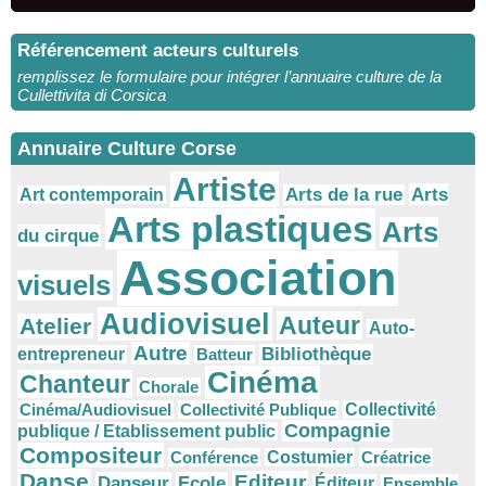
Référencement acteurs culturels
remplissez le formulaire pour intégrer l’annuaire culture de la
Cullettivita di Corsica
Annuaire Culture Corse
Artiste
Arts
Arts de la rue
Art contemporain
Arts plastiques
Arts
du cirque
Association
visuels
Audiovisuel
Auteur
Atelier
Auto-
Autre
Bibliothèque
entrepreneur
Batteur
Cinéma
Chanteur
Chorale
Cinéma/Audiovisuel
Collectivité Publique
Collectivité
Compagnie
publique / Etablissement public
Compositeur
Conférence
Costumier
Créatrice
Danse
Editeur
Danseur
Ecole
Éditeur
Ensemble