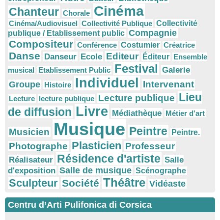
Cinéma
Chanteur
Chorale
Cinéma/Audiovisuel
Collectivité Publique
Collectivité
Compagnie
publique / Etablissement public
Compositeur
Conférence
Costumier
Créatrice
Danse
Editeur
Danseur
Ecole
Éditeur
Ensemble
Festival
Galerie
musical
Etablissement Public
Individuel
Intervenant
Groupe
Histoire
Lieu
Lecture publique
Lecture
lecture publique
Livre
de diffusion
Médiathèque
Métier d'art
Musique
Peintre
Musicien
Peintre.
Plasticien
Photographe
Professeur
Résidence d'artiste
Réalisateur
Salle
Salle de musique
d'exposition
Scénographe
Théâtre
Sculpteur
Société
Vidéaste
Centru d’Arti Pulifonica di Corsica