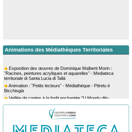
Animations des Médiathèques Territoriales
Exposition des œuvres de Dominique Malberti Morin :
"Racines, peintures acryliques et aquarelles" - Mediateca
territuriale di Santa Lucia di Tallà
Animation : "Petits lecteurs" - Médiathèque - Pitretu è
Bicchisgià
Veillée de contes à la forêt enchantée "U Mondu ditu
mignuleddu" par la Caravane de Conteurs - Currà
Colloque : "Taravu : terre de patrimoines", Regards sur le
patrimoine religieux, roman, thermal et littéraire - Spaziu Jean-
Marc Fiamma - A Sarra di Farru
Spectacle musical : "Viaghju in Corsica cù Regina & Bruno",
hommage au duo mythique de la chanson corse interprété par