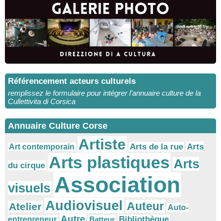
Référencement acteurs culturels
remplissez le formulaire pour intégrer l’annuaire culture de la
Cullettivita di Corsica
Annuaire Culture Corse
Artiste
Arts
Arts de la rue
Art contemporain
Arts plastiques
Arts
du cirque
Association
visuels
Audiovisuel
Auteur
Atelier
Auto-
Autre
Bibliothèque
entrepreneur
Batteur