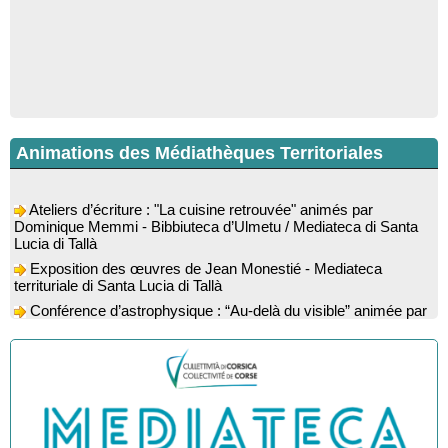
Animations des Médiathèques Territoriales
Ateliers d’écriture : "La cuisine retrouvée" animés par
Dominique Memmi - Bibbiuteca d’Ulmetu / Mediateca di Santa
Lucia di Tallà
Exposition des œuvres de Jean Monestié - Mediateca
territuriale di Santa Lucia di Tallà
Conférence d’astrophysique : “Au-delà du visible” animée par
l’astrophysicien Paul Guerrini - Médiathèque - Pitretu è
Bicchisgià
Exposition des œuvres de Dominique Malberti Morin :
"Racines, peintures acryliques et aquarelles" - Mediateca
territuriale di Santa Lucia di Tallà
Animation : "Petits lecteurs" - Médiathèque - Pitretu è
Bicchisgià