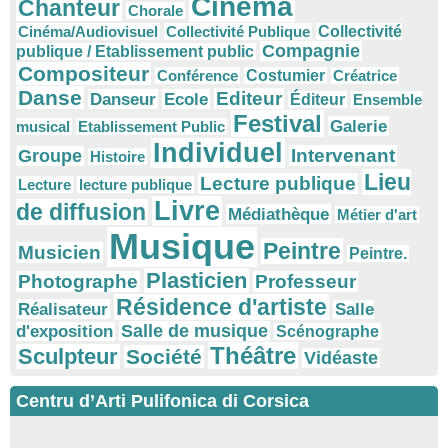
Cinéma
Chanteur
Chorale
Cinéma/Audiovisuel
Collectivité Publique
Collectivité
Compagnie
publique / Etablissement public
Compositeur
Conférence
Costumier
Créatrice
Danse
Editeur
Danseur
Ecole
Éditeur
Ensemble
Festival
Galerie
musical
Etablissement Public
Individuel
Intervenant
Groupe
Histoire
Lieu
Lecture publique
Lecture
lecture publique
Livre
de diffusion
Médiathèque
Métier d'art
Musique
Peintre
Musicien
Peintre.
Plasticien
Photographe
Professeur
Résidence d'artiste
Réalisateur
Salle
Salle de musique
d'exposition
Scénographe
Théâtre
Sculpteur
Société
Vidéaste
Centru d’Arti Pulifonica di Corsica