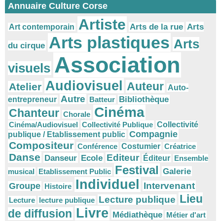
Annuaire Culture Corse
Artiste
Arts
Arts de la rue
Art contemporain
Arts plastiques
Arts
du cirque
Association
visuels
Audiovisuel
Auteur
Atelier
Auto-
Autre
Bibliothèque
entrepreneur
Batteur
Cinéma
Chanteur
Chorale
Cinéma/Audiovisuel
Collectivité Publique
Collectivité
Compagnie
publique / Etablissement public
Compositeur
Conférence
Costumier
Créatrice
Danse
Editeur
Danseur
Ecole
Éditeur
Ensemble
Festival
Galerie
musical
Etablissement Public
Individuel
Intervenant
Groupe
Histoire
Lieu
Lecture publique
Lecture
lecture publique
Livre
de diffusion
Médiathèque
Métier d'art