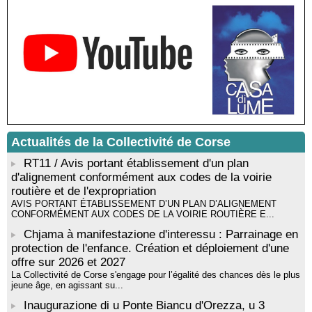
Médiathèque de Castagniccia Mare et Monti - I Fulelli
Rencontre / dédicace avec Lucrèce Luciani autour de son
livre « La ballade du pendu du Niolu» - Mediateca territuriale di
Santa Lucia di Tallà
Mise en musique d’un livre jeunesse par Annik Meschinet,
musicienne pédagogue : Ateliers d’expression sonore, vocale,
rythmique et corporelle - Mediateca territuriale di Santa Lucia di
Tallà
! Événement reporté ! Cycle de conférences peinture animé
par Alexandre Dominati - Mediateca territuriale di Santa Lucia di
Actualités de la Collectivité de Corse
Tallà
RT11 / Avis portant établissement d'un plan
d'alignement conformément aux codes de la voirie
routière et de l'expropriation
AVIS PORTANT ÉTABLISSEMENT D’UN PLAN D’ALIGNEMENT
CONFORMÉMENT AUX CODES DE LA VOIRIE ROUTIÈRE E...
Chjama à manifestazione d'interessu : Parrainage en
protection de l'enfance. Création et déploiement d'une
offre sur 2026 et 2027
La Collectivité de Corse s'engage pour l’égalité des chances dès le plus
jeune âge, en agissant su...
Inaugurazione di u Ponte Biancu d'Orezza, u 3