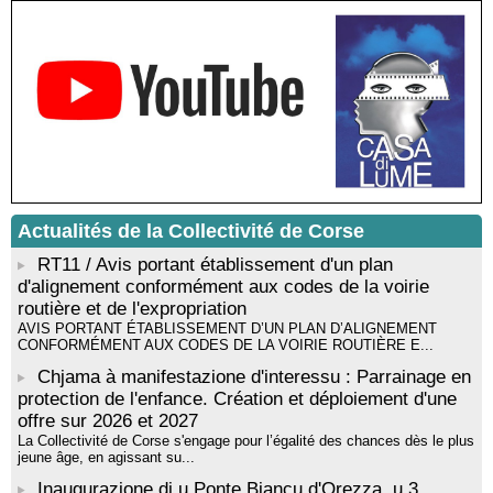
Médiathèque de Castagniccia Mare et Monti - I Fulelli
Rencontre / dédicace avec Lucrèce Luciani autour de son
livre « La ballade du pendu du Niolu» - Mediateca territuriale di
Santa Lucia di Tallà
Mise en musique d’un livre jeunesse par Annik Meschinet,
musicienne pédagogue : Ateliers d’expression sonore, vocale,
rythmique et corporelle - Mediateca territuriale di Santa Lucia di
Tallà
! Événement reporté ! Cycle de conférences peinture animé
par Alexandre Dominati - Mediateca territuriale di Santa Lucia di
Tallà
Actualités de la Collectivité de Corse
RT11 / Avis portant établissement d'un plan
d'alignement conformément aux codes de la voirie
routière et de l'expropriation
AVIS PORTANT ÉTABLISSEMENT D’UN PLAN D’ALIGNEMENT
CONFORMÉMENT AUX CODES DE LA VOIRIE ROUTIÈRE E...
Chjama à manifestazione d'interessu : Parrainage en
protection de l'enfance. Création et déploiement d'une
offre sur 2026 et 2027
La Collectivité de Corse s'engage pour l’égalité des chances dès le plus
jeune âge, en agissant su...
Inaugurazione di u Ponte Biancu d'Orezza, u 3