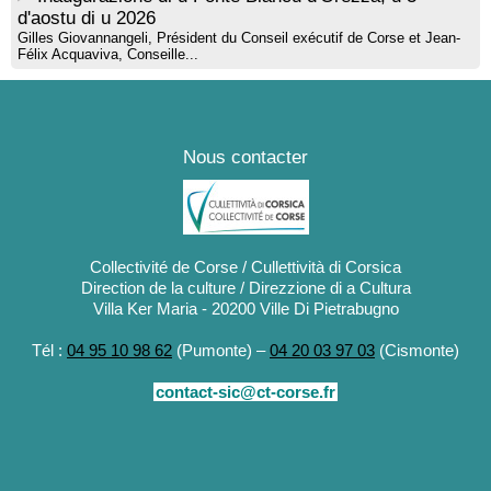
d'aostu di u 2026
Gilles Giovannangeli, Président du Conseil exécutif de Corse et Jean-
Félix Acquaviva, Conseille...
Nous contacter
Collectivité de Corse / Cullettività di Corsica
Direction de la culture / Direzzione di a Cultura
Villa Ker Maria - 20200 Ville Di Pietrabugno
Tél :
04 95 10 98 62
(Pumonte) –
04 20 03 97 03
(Cismonte)
contact-sic@ct-corse.fr