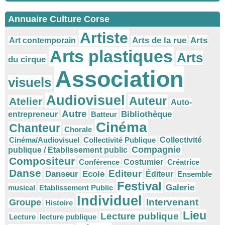
Annuaire Culture Corse
Artiste
Arts
Arts de la rue
Art contemporain
Arts plastiques
Arts
du cirque
Association
visuels
Audiovisuel
Auteur
Atelier
Auto-
Autre
Bibliothèque
entrepreneur
Batteur
Cinéma
Chanteur
Chorale
Cinéma/Audiovisuel
Collectivité Publique
Collectivité
Compagnie
publique / Etablissement public
Compositeur
Conférence
Costumier
Créatrice
Danse
Editeur
Danseur
Ecole
Éditeur
Ensemble
Festival
Galerie
musical
Etablissement Public
Individuel
Intervenant
Groupe
Histoire
Lieu
Lecture publique
Lecture
lecture publique