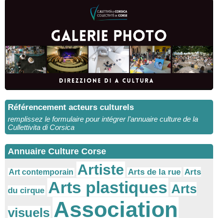
Référencement acteurs culturels
remplissez le formulaire pour intégrer l’annuaire culture de la
Cullettivita di Corsica
Annuaire Culture Corse
Artiste
Arts
Arts de la rue
Art contemporain
Arts plastiques
Arts
du cirque
Association
visuels