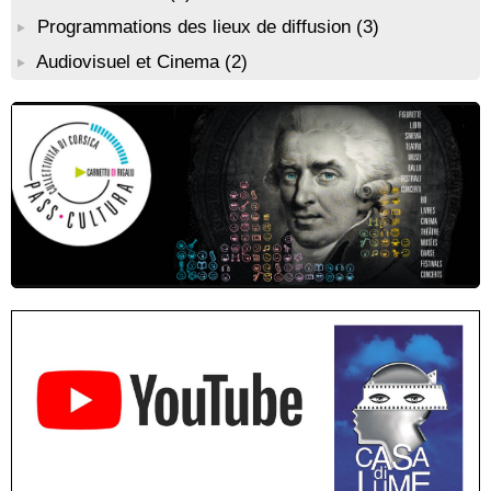
Biennale d’art contemporain de Bonifacio, portée par
Grimaldi
l’organisation De Renava : "Nimu Dormi" - Bunifaziu
Programmations des lieux de diffusion
(3)
! Événement reporté ! Rencontre / dédicace avec l'auteure
Diane Egault autour de son livre “Memento vivere” - Mediateca
Audiovisuel et Cinema
(2)
territuriale di Santa Lucia di Tallà
Conférence théâtralisée : "1943, le réveil de la Corse" animée
par Benjamin Casinelli - Salle A Scena - Santa Lucia di
Portivechju
Conférence théâtralisée : "Théodore, l’homme qui voulut être
roi des Corses" animée par Benjamin Casinelli - Salle du Conseil
municipal - Zonza
Conférence : "Pratiques magico-religieuses et rituels de
protection de la Corse agro-pastorale" animée par Jean-Jacques
Andreani - Bucugnà / Zonza
Residenza di scrittura di Angela Nicolai, Trà Corsica è
Sardegna - Mediateca di castagniccia Mare è monti - I Fulelli
Résidence d’écriture et de recherche de l’écrivaine Cécilia
Castelli - Institut Mémoires de l'Edition Contemporaine - Caen /
Médiathèque de Castagniccia Mare et Monti - I Fulelli
Rencontre / dédicace avec Lucrèce Luciani autour de son
livre « La ballade du pendu du Niolu» - Mediateca territuriale di
Santa Lucia di Tallà
Mise en musique d’un livre jeunesse par Annik Meschinet,
musicienne pédagogue : Ateliers d’expression sonore, vocale,