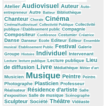
Audiovisuel
Auteur
Atelier
Auto-
Autre
Bibliothèque
entrepreneur
Batteur
Cinéma
Chanteur
Chorale
Cinéma/Audiovisuel
Collectivité Publique
Collectivité
Compagnie
publique / Etablissement public
Compositeur
Conférence
Costumier
Créatrice
Danse
Editeur
Danseur
Ecole
Éditeur
Ensemble
Festival
Galerie
musical
Etablissement Public
Individuel
Intervenant
Groupe
Histoire
Lieu
Lecture publique
Lecture
lecture publique
Livre
de diffusion
Médiathèque
Métier d'art
Musique
Peintre
Musicien
Peintre.
Plasticien
Photographe
Professeur
Résidence d'artiste
Réalisateur
Salle
Salle de musique
d'exposition
Scénographe
Théâtre
Sculpteur
Société
Vidéaste