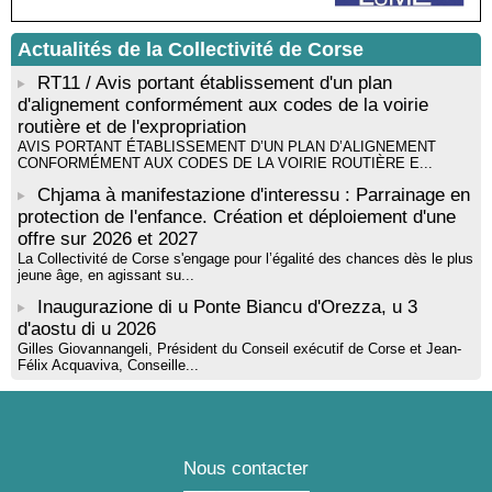
rythmique et corporelle - Mediateca territuriale di Santa Lucia di
Tallà
Actualités de la Collectivité de Corse
! Événement reporté ! Cycle de conférences peinture animé
par Alexandre Dominati - Mediateca territuriale di Santa Lucia di
RT11 / Avis portant établissement d'un plan
Tallà
d'alignement conformément aux codes de la voirie
routière et de l'expropriation
AVIS PORTANT ÉTABLISSEMENT D’UN PLAN D’ALIGNEMENT
CONFORMÉMENT AUX CODES DE LA VOIRIE ROUTIÈRE E...
Chjama à manifestazione d'interessu : Parrainage en
protection de l'enfance. Création et déploiement d'une
offre sur 2026 et 2027
La Collectivité de Corse s'engage pour l’égalité des chances dès le plus
jeune âge, en agissant su...
Inaugurazione di u Ponte Biancu d'Orezza, u 3
d'aostu di u 2026
Gilles Giovannangeli, Président du Conseil exécutif de Corse et Jean-
Félix Acquaviva, Conseille...
Nous contacter