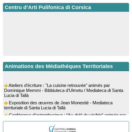
Centru d’Arti Pulifonica di Corsica
Animations des Médiathèques Territoriales
Ateliers d’écriture : "La cuisine retrouvée" animés par
Dominique Memmi - Bibbiuteca d’Ulmetu / Mediateca di Santa
Lucia di Tallà
Exposition des œuvres de Jean Monestié - Mediateca
territuriale di Santa Lucia di Tallà
Conférence d’astrophysique : “Au-delà du visible” animée par
l’astrophysicien Paul Guerrini - Médiathèque - Pitretu è
Bicchisgià
Exposition des œuvres de Dominique Malberti Morin :