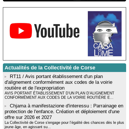
Résidence d’écriture et de recherche de l’écrivaine Cécilia
Castelli - Institut Mémoires de l'Edition Contemporaine - Caen /
Médiathèque de Castagniccia Mare et Monti - I Fulelli
Rencontre / dédicace avec Lucrèce Luciani autour de son
livre « La ballade du pendu du Niolu» - Mediateca territuriale di
Santa Lucia di Tallà
Mise en musique d’un livre jeunesse par Annik Meschinet,
musicienne pédagogue : Ateliers d’expression sonore, vocale,
rythmique et corporelle - Mediateca territuriale di Santa Lucia di
Tallà
! Événement reporté ! Cycle de conférences peinture animé
par Alexandre Dominati - Mediateca territuriale di Santa Lucia di
Actualités de la Collectivité de Corse
Tallà
RT11 / Avis portant établissement d'un plan
d'alignement conformément aux codes de la voirie
routière et de l'expropriation
AVIS PORTANT ÉTABLISSEMENT D’UN PLAN D’ALIGNEMENT
CONFORMÉMENT AUX CODES DE LA VOIRIE ROUTIÈRE E...
Chjama à manifestazione d'interessu : Parrainage en
protection de l'enfance. Création et déploiement d'une
offre sur 2026 et 2027
La Collectivité de Corse s'engage pour l’égalité des chances dès le plus
jeune âge, en agissant su...