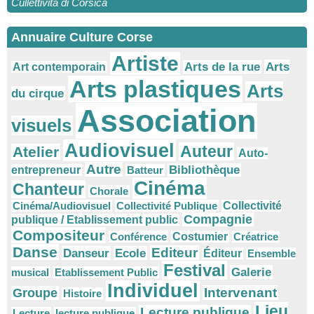
Cullettivita di Corsica
Annuaire Culture Corse
Artiste
Arts
Arts de la rue
Art contemporain
Arts plastiques
Arts
du cirque
Association
visuels
Audiovisuel
Auteur
Atelier
Auto-
Autre
Bibliothèque
entrepreneur
Batteur
Cinéma
Chanteur
Chorale
Cinéma/Audiovisuel
Collectivité Publique
Collectivité
Compagnie
publique / Etablissement public
Compositeur
Conférence
Costumier
Créatrice
Danse
Editeur
Danseur
Ecole
Éditeur
Ensemble
Festival
Galerie
musical
Etablissement Public
Individuel
Intervenant
Groupe
Histoire
Lieu
Lecture publique
Lecture
lecture publique