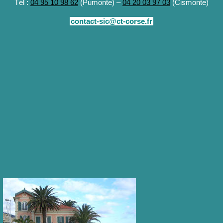
Tél :
04 95 10 98 62
(Pumonte) –
04 20 03 97 03
(Cismonte)
contact-sic@ct-corse.fr