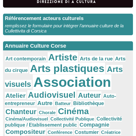
Référencement acteurs culturels
remplissez le formulaire pour intégrer l’annuaire culture de la
Cullettivita di Corsica
Annuaire Culture Corse
Artiste
Arts
Arts de la rue
Art contemporain
Arts plastiques
Arts
du cirque
Association
visuels
Audiovisuel
Auteur
Atelier
Auto-
Autre
Bibliothèque
entrepreneur
Batteur
Cinéma
Chanteur
Chorale
Cinéma/Audiovisuel
Collectivité Publique
Collectivité
Compagnie
publique / Etablissement public
Compositeur
Conférence
Costumier
Créatrice