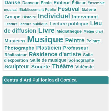
Danse
Editeur
Danseur
Ecole
Éditeur
Ensemble
Festival
Galerie
musical
Etablissement Public
Individuel
Intervenant
Groupe
Histoire
Lieu
Lecture publique
Lecture
lecture publique
Livre
de diffusion
Médiathèque
Métier d'art
Musique
Peintre
Musicien
Peintre.
Plasticien
Photographe
Professeur
Résidence d'artiste
Réalisateur
Salle
Salle de musique
d'exposition
Scénographe
Théâtre
Sculpteur
Société
Vidéaste
Centru d’Arti Pulifonica di Corsica