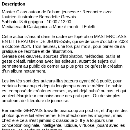
Description
Master Class autour de l'album jeunesse : Rencontre avec
l'autrice-illustratrice Bernadette Gervais
Sabbatu l’8 di ghjugnu - 10.00 / 13.00
Mediateca di Castagniccia Mare è monti - I Fulelli
Cette action s'inscrit dans le cadre de l’opération MASTERCLASS
EN LITTERATURE DE JEUNESSE, qui se déroule d’octobre 2023
à octobre 2024. Trois heures, une fois par mois, pour parler de sa
pratique de l’écriture et de l’illustration.
Genèse des œuvres, sources d’inspiration, méthodes, outils et
geste créatif, relations avec les éditeurs, autant de sujets qui
permettent au public de cerner au plus près ce qu’est la création
d’un album notamment.
Les invités sont des auteurs-illustrateurs ayant déjà publié, pour
certains beaucoup et depuis longtemps dans le métier. Le public
est composé de créateurs corses, ayant déjà publié ou pas, et qui
veulent élargir leur connaissance des pratiques. Ou de simples
amateurs de littérature de jeunesse.
Bernadette GERVAIS travaille beaucoup au pochoir, et d’après des
photos qu’elle fait elle-même. Elle affectionne les imagiers, mais
chez elle cela n’est jamais « classique ». Il y a toujours une
conception originale, intelligente, ludique, virtuose, jouant avec les