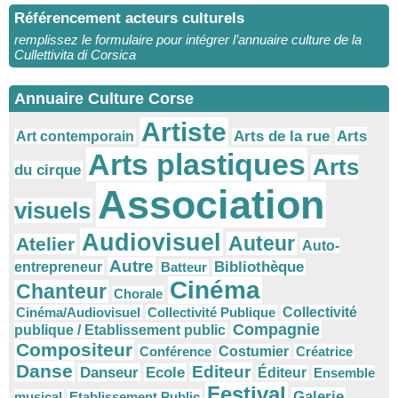
Référencement acteurs culturels
remplissez le formulaire pour intégrer l’annuaire culture de la
Cullettivita di Corsica
Annuaire Culture Corse
Artiste
Arts
Arts de la rue
Art contemporain
Arts plastiques
Arts
du cirque
Association
visuels
Audiovisuel
Auteur
Atelier
Auto-
Autre
Bibliothèque
entrepreneur
Batteur
Cinéma
Chanteur
Chorale
Cinéma/Audiovisuel
Collectivité Publique
Collectivité
Compagnie
publique / Etablissement public
Compositeur
Conférence
Costumier
Créatrice
Danse
Editeur
Danseur
Ecole
Éditeur
Ensemble
Festival
Galerie
musical
Etablissement Public