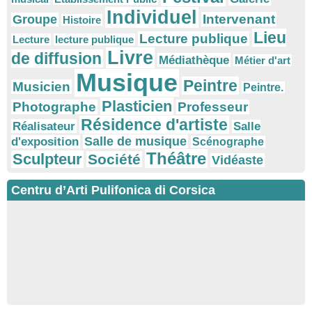
Individuel
Intervenant
Groupe
Histoire
Lieu
Lecture publique
Lecture
lecture publique
Livre
de diffusion
Médiathèque
Métier d'art
Musique
Peintre
Musicien
Peintre.
Plasticien
Photographe
Professeur
Résidence d'artiste
Réalisateur
Salle
Salle de musique
d'exposition
Scénographe
Théâtre
Sculpteur
Société
Vidéaste
Centru d’Arti Pulifonica di Corsica