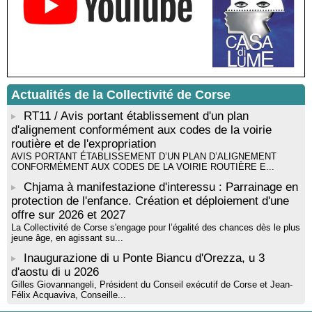
Santa Lucia di Tallà
Mise en musique d’un livre jeunesse par Annik Meschinet,
musicienne pédagogue : Ateliers d’expression sonore, vocale,
rythmique et corporelle - Mediateca territuriale di Santa Lucia di
Tallà
! Événement reporté ! Cycle de conférences peinture animé
par Alexandre Dominati - Mediateca territuriale di Santa Lucia di
Actualités de la Collectivité de Corse
Tallà
RT11 / Avis portant établissement d'un plan
d'alignement conformément aux codes de la voirie
routière et de l'expropriation
AVIS PORTANT ÉTABLISSEMENT D’UN PLAN D’ALIGNEMENT
CONFORMÉMENT AUX CODES DE LA VOIRIE ROUTIÈRE E...
Chjama à manifestazione d'interessu : Parrainage en
protection de l'enfance. Création et déploiement d'une
offre sur 2026 et 2027
La Collectivité de Corse s'engage pour l’égalité des chances dès le plus
jeune âge, en agissant su...
Inaugurazione di u Ponte Biancu d'Orezza, u 3
d'aostu di u 2026
Gilles Giovannangeli, Président du Conseil exécutif de Corse et Jean-
Félix Acquaviva, Conseille...