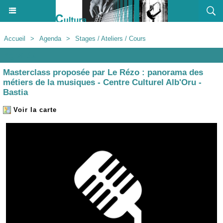
Accueil
>
Agenda
>
Stages / Ateliers / Cours
Agenda
Masterclass proposée par Le Rézo : panorama des
métiers de la musiques - Centre Culturel Alb'Oru -
Bastia
Voir la carte