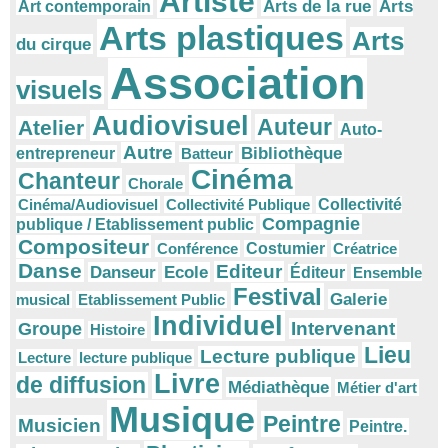
Artiste
Arts
Arts de la rue
Art contemporain
Arts plastiques
Arts
du cirque
Association
visuels
Audiovisuel
Auteur
Atelier
Auto-
Autre
Bibliothèque
entrepreneur
Batteur
Cinéma
Chanteur
Chorale
Cinéma/Audiovisuel
Collectivité Publique
Collectivité
Compagnie
publique / Etablissement public
Compositeur
Conférence
Costumier
Créatrice
Danse
Editeur
Danseur
Ecole
Éditeur
Ensemble
Festival
Galerie
musical
Etablissement Public
Individuel
Intervenant
Groupe
Histoire
Lieu
Lecture publique
Lecture
lecture publique
Livre
de diffusion
Médiathèque
Métier d'art
Musique
Peintre
Musicien
Peintre.