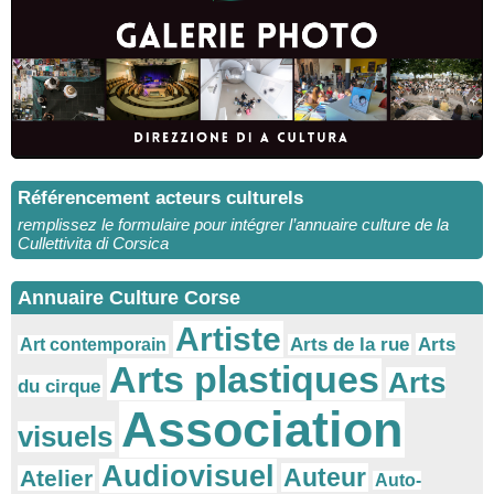
Référencement acteurs culturels
remplissez le formulaire pour intégrer l’annuaire culture de la
Cullettivita di Corsica
Annuaire Culture Corse
Artiste
Arts
Arts de la rue
Art contemporain
Arts plastiques
Arts
du cirque
Association
visuels
Audiovisuel
Auteur
Atelier
Auto-