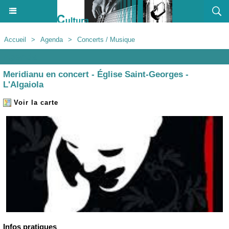
Accueil
>
Agenda
>
Concerts / Musique
Agenda
Meridianu en concert - Église Saint-Georges -
L'Algaiola
Voir la carte
Infos pratiques