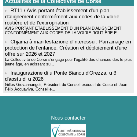
Actualités de la Collectivité de Corse
musicienne pédagogue : Ateliers d’expression sonore, vocale,
rythmique et corporelle - Mediateca territuriale di Santa Lucia di
RT11 / Avis portant établissement d'un plan
Tallà
d'alignement conformément aux codes de la voirie
routière et de l'expropriation
AVIS PORTANT ÉTABLISSEMENT D’UN PLAN D’ALIGNEMENT
CONFORMÉMENT AUX CODES DE LA VOIRIE ROUTIÈRE E...
Chjama à manifestazione d'interessu : Parrainage en
protection de l'enfance. Création et déploiement d'une
offre sur 2026 et 2027
La Collectivité de Corse s'engage pour l’égalité des chances dès le plus
jeune âge, en agissant su...
Inaugurazione di u Ponte Biancu d'Orezza, u 3
d'aostu di u 2026
Gilles Giovannangeli, Président du Conseil exécutif de Corse et Jean-
Félix Acquaviva, Conseille...
Nous contacter