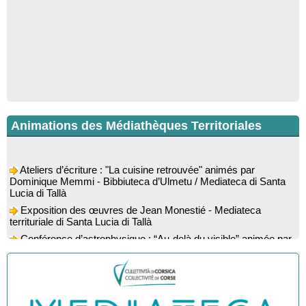
Animations des Médiathèques Territoriales
Ateliers d’écriture : "La cuisine retrouvée" animés par
Dominique Memmi - Bibbiuteca d’Ulmetu / Mediateca di Santa
Lucia di Tallà
Exposition des œuvres de Jean Monestié - Mediateca
territuriale di Santa Lucia di Tallà
Conférence d’astrophysique : “Au-delà du visible” animée par
l’astrophysicien Paul Guerrini - Médiathèque - Pitretu è
Bicchisgià
Exposition des œuvres de Dominique Malberti Morin :
"Racines, peintures acryliques et aquarelles" - Mediateca
territuriale di Santa Lucia di Tallà