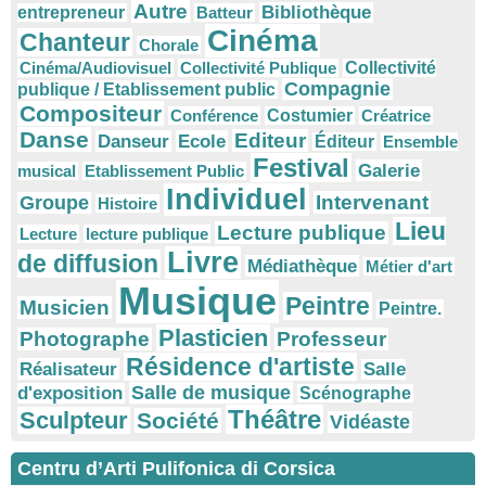
Autre
Bibliothèque
entrepreneur
Batteur
Cinéma
Chanteur
Chorale
Cinéma/Audiovisuel
Collectivité Publique
Collectivité
Compagnie
publique / Etablissement public
Compositeur
Conférence
Costumier
Créatrice
Danse
Editeur
Danseur
Ecole
Éditeur
Ensemble
Festival
Galerie
musical
Etablissement Public
Individuel
Intervenant
Groupe
Histoire
Lieu
Lecture publique
Lecture
lecture publique
Livre
de diffusion
Médiathèque
Métier d'art
Musique
Peintre
Musicien
Peintre.
Plasticien
Photographe
Professeur
Résidence d'artiste
Réalisateur
Salle
Salle de musique
d'exposition
Scénographe
Théâtre
Sculpteur
Société
Vidéaste
Centru d’Arti Pulifonica di Corsica