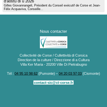
d'aostu di u 2026
Gilles Giovannangeli, Président du Conseil exécutif de Corse et Jean-
Félix Acquaviva, Conseille...
Nous contacter
Collectivité de Corse / Cullettività di Corsica
Direction de la culture / Direzzione di a Cultura
Villa Ker Maria - 20200 Ville Di Pietrabugno
Tél :
04 95 10 98 62
(Pumonte) –
04 20 03 97 03
(Cismonte)
contact-sic@ct-corse.fr