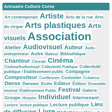
Annuaire Culture Corse
Artiste
Arts
Arts de la rue
Art contemporain
Arts plastiques
Arts
du cirque
Association
visuels
Audiovisuel
Auteur
Atelier
Auto-
Autre
Bibliothèque
entrepreneur
Batteur
Cinéma
Chanteur
Chorale
Cinéma/Audiovisuel
Collectivité Publique
Collectivité
Compagnie
publique / Etablissement public
Compositeur
Conférence
Costumier
Créatrice
Danse
Editeur
Danseur
Ecole
Éditeur
Ensemble
Festival
Galerie
musical
Etablissement Public
Individuel
Intervenant
Groupe
Histoire
Lieu
Lecture publique
Lecture
lecture publique
Livre
de diffusion