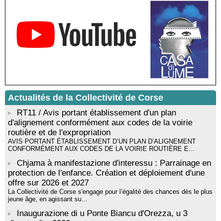
Médiathèque de Castagniccia Mare et Monti - I Fulelli
Rencontre / dédicace avec Lucrèce Luciani autour de son
livre « La ballade du pendu du Niolu» - Mediateca territuriale di
Santa Lucia di Tallà
Mise en musique d’un livre jeunesse par Annik Meschinet,
musicienne pédagogue : Ateliers d’expression sonore, vocale,
rythmique et corporelle - Mediateca territuriale di Santa Lucia di
Tallà
! Événement reporté ! Cycle de conférences peinture animé
par Alexandre Dominati - Mediateca territuriale di Santa Lucia di
Actualités de la Collectivité de Corse
Tallà
RT11 / Avis portant établissement d'un plan
d'alignement conformément aux codes de la voirie
routière et de l'expropriation
AVIS PORTANT ÉTABLISSEMENT D’UN PLAN D’ALIGNEMENT
CONFORMÉMENT AUX CODES DE LA VOIRIE ROUTIÈRE E...
Chjama à manifestazione d'interessu : Parrainage en
protection de l'enfance. Création et déploiement d'une
offre sur 2026 et 2027
La Collectivité de Corse s'engage pour l’égalité des chances dès le plus
jeune âge, en agissant su...
Inaugurazione di u Ponte Biancu d'Orezza, u 3