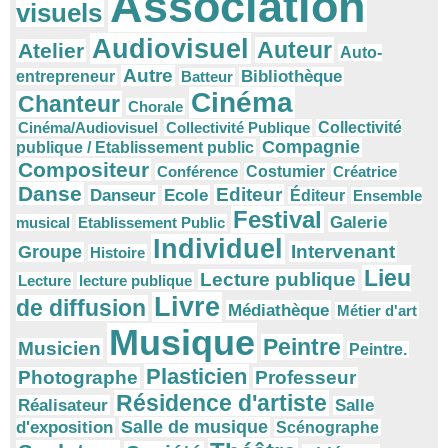
Association
visuels
Audiovisuel
Auteur
Atelier
Auto-
Autre
Bibliothèque
entrepreneur
Batteur
Cinéma
Chanteur
Chorale
Cinéma/Audiovisuel
Collectivité Publique
Collectivité
Compagnie
publique / Etablissement public
Compositeur
Conférence
Costumier
Créatrice
Danse
Editeur
Danseur
Ecole
Éditeur
Ensemble
Festival
Galerie
musical
Etablissement Public
Individuel
Intervenant
Groupe
Histoire
Lieu
Lecture publique
Lecture
lecture publique
Livre
de diffusion
Médiathèque
Métier d'art
Musique
Peintre
Musicien
Peintre.
Plasticien
Photographe
Professeur
Résidence d'artiste
Réalisateur
Salle
Salle de musique
d'exposition
Scénographe