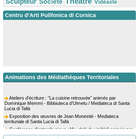
Théâtre
Sculpteur
Société
Vidéaste
Centru d’Arti Pulifonica di Corsica
Animations des Médiathèques Territoriales
Ateliers d’écriture : "La cuisine retrouvée" animés par
Dominique Memmi - Bibbiuteca d’Ulmetu / Mediateca di Santa
Lucia di Tallà
Exposition des œuvres de Jean Monestié - Mediateca
territuriale di Santa Lucia di Tallà
Conférence d’astrophysique : “Au-delà du visible” animée par
l’astrophysicien Paul Guerrini - Médiathèque - Pitretu è
Bicchisgià