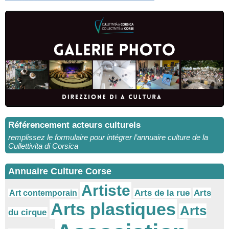
Référencement acteurs culturels
remplissez le formulaire pour intégrer l’annuaire culture de la
Cullettivita di Corsica
Annuaire Culture Corse
Artiste
Arts
Arts de la rue
Art contemporain
Arts plastiques
Arts
du cirque