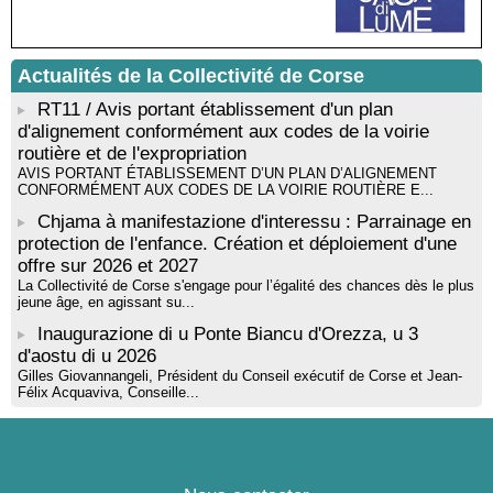
Mise en musique d’un livre jeunesse par Annik Meschinet,
musicienne pédagogue : Ateliers d’expression sonore, vocale,
rythmique et corporelle - Mediateca territuriale di Santa Lucia di
Tallà
Actualités de la Collectivité de Corse
! Événement reporté ! Cycle de conférences peinture animé
par Alexandre Dominati - Mediateca territuriale di Santa Lucia di
RT11 / Avis portant établissement d'un plan
Tallà
d'alignement conformément aux codes de la voirie
routière et de l'expropriation
AVIS PORTANT ÉTABLISSEMENT D’UN PLAN D’ALIGNEMENT
CONFORMÉMENT AUX CODES DE LA VOIRIE ROUTIÈRE E...
Chjama à manifestazione d'interessu : Parrainage en
protection de l'enfance. Création et déploiement d'une
offre sur 2026 et 2027
La Collectivité de Corse s'engage pour l’égalité des chances dès le plus
jeune âge, en agissant su...
Inaugurazione di u Ponte Biancu d'Orezza, u 3
d'aostu di u 2026
Gilles Giovannangeli, Président du Conseil exécutif de Corse et Jean-
Félix Acquaviva, Conseille...