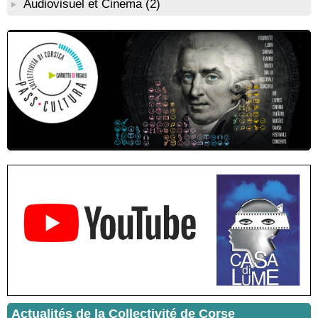
Audiovisuel et Cinema
(2)
ouvert en citadelle" en partenariat avec la commune de Santa
Lucia di Tallà - Mediateca territuriale di Santa Lucia di Tallà
! EVENEMENT REPORTE ! Rencontre / dédicace avec
Gilles Antonioli autour de son ouvrage “Testa Mora - Les
Rivages du destin” - Afà / Prupià / Santa Lucia di Tallà
Residenza di scrittura di Angela Nicolai, Trà Corsica è
Sardegna - Mediateca di castagniccia Mare è monti - I Fulelli
Résidence d’écriture et de recherche de l’écrivaine Cécilia
Castelli - Institut Mémoires de l'Edition Contemporaine - Caen /
Médiathèque de Castagniccia Mare et Monti - I Fulelli
Rencontre / dédicace avec Lucrèce Luciani autour de son
livre « La ballade du pendu du Niolu» - Mediateca territuriale di
Santa Lucia di Tallà
Mise en musique d’un livre jeunesse par Annik Meschinet,
musicienne pédagogue : Ateliers d’expression sonore, vocale,
rythmique et corporelle - Mediateca territuriale di Santa Lucia di
Tallà
! Événement reporté ! Cycle de conférences peinture animé
par Alexandre Dominati - Mediateca territuriale di Santa Lucia di
Tallà
Actualités de la Collectivité de Corse