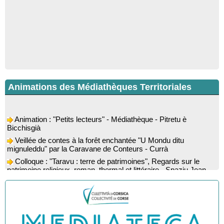
Animations des Médiathèques Territoriales
Animation : "Petits lecteurs" - Médiathèque - Pitretu è
Bicchisgià
Veillée de contes à la forêt enchantée "U Mondu ditu
mignuleddu" par la Caravane de Conteurs - Currà
Colloque : "Taravu : terre de patrimoines", Regards sur le
patrimoine religieux, roman, thermal et littéraire - Spaziu Jean-
Marc Fiamma - A Sarra di Farru
Spectacle musical : "Viaghju in Corsica cù Regina & Bruno",
hommage au duo mythique de la chanson corse interprété par
Marie-Elsa Picciocchi (chant), Marc’Antò Belgodere (chant et
gutare) et Jacky Le Menn (claviers) - Salle des fêtes - Cuzzà
Lecture musicale : "Frida par les mots" proposée par la