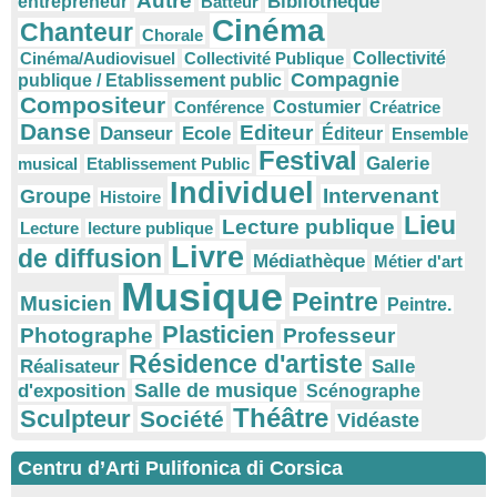
Autre
Bibliothèque
entrepreneur
Batteur
Cinéma
Chanteur
Chorale
Cinéma/Audiovisuel
Collectivité Publique
Collectivité
Compagnie
publique / Etablissement public
Compositeur
Conférence
Costumier
Créatrice
Danse
Editeur
Danseur
Ecole
Éditeur
Ensemble
Festival
Galerie
musical
Etablissement Public
Individuel
Intervenant
Groupe
Histoire
Lieu
Lecture publique
Lecture
lecture publique
Livre
de diffusion
Médiathèque
Métier d'art
Musique
Peintre
Musicien
Peintre.
Plasticien
Photographe
Professeur
Résidence d'artiste
Réalisateur
Salle
Salle de musique
d'exposition
Scénographe
Théâtre
Sculpteur
Société
Vidéaste
Centru d’Arti Pulifonica di Corsica