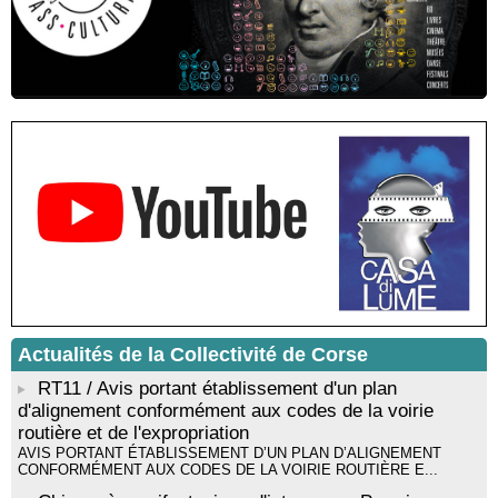
municipal - Zonza
Conférence : "Pratiques magico-religieuses et rituels de
protection de la Corse agro-pastorale" animée par Jean-Jacques
Andreani - Bucugnà / Zonza
Résidence de peinture et exposition de l’artiste Aponi : "Cœur
ouvert en citadelle" en partenariat avec la commune de Santa
Lucia di Tallà - Mediateca territuriale di Santa Lucia di Tallà
! EVENEMENT REPORTE ! Rencontre / dédicace avec
Gilles Antonioli autour de son ouvrage “Testa Mora - Les
Rivages du destin” - Afà / Prupià / Santa Lucia di Tallà
Residenza di scrittura di Angela Nicolai, Trà Corsica è
Sardegna - Mediateca di castagniccia Mare è monti - I Fulelli
Résidence d’écriture et de recherche de l’écrivaine Cécilia
Castelli - Institut Mémoires de l'Edition Contemporaine - Caen /
Médiathèque de Castagniccia Mare et Monti - I Fulelli
Rencontre / dédicace avec Lucrèce Luciani autour de son
Actualités de la Collectivité de Corse
livre « La ballade du pendu du Niolu» - Mediateca territuriale di
Santa Lucia di Tallà
RT11 / Avis portant établissement d'un plan
d'alignement conformément aux codes de la voirie
routière et de l'expropriation
AVIS PORTANT ÉTABLISSEMENT D’UN PLAN D’ALIGNEMENT
CONFORMÉMENT AUX CODES DE LA VOIRIE ROUTIÈRE E...