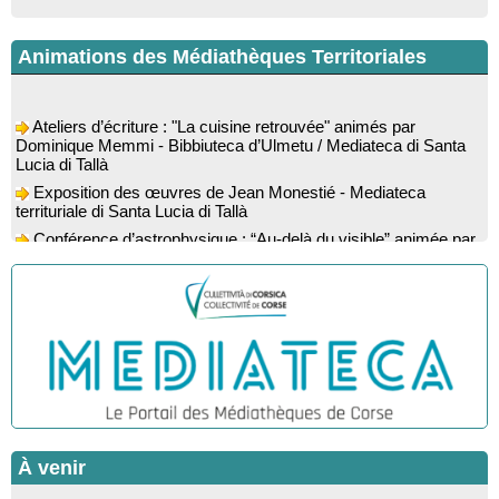
Animations des Médiathèques Territoriales
Ateliers d’écriture : "La cuisine retrouvée" animés par
Dominique Memmi - Bibbiuteca d’Ulmetu / Mediateca di Santa
Lucia di Tallà
Exposition des œuvres de Jean Monestié - Mediateca
territuriale di Santa Lucia di Tallà
Conférence d’astrophysique : “Au-delà du visible” animée par
l’astrophysicien Paul Guerrini - Médiathèque - Pitretu è
Bicchisgià
Exposition des œuvres de Dominique Malberti Morin :
"Racines, peintures acryliques et aquarelles" - Mediateca
territuriale di Santa Lucia di Tallà
Animation : "Petits lecteurs" - Médiathèque - Pitretu è
Bicchisgià
Veillée de contes à la forêt enchantée "U Mondu ditu
mignuleddu" par la Caravane de Conteurs - Currà
Colloque : "Taravu : terre de patrimoines", Regards sur le
À venir
patrimoine religieux, roman, thermal et littéraire - Spaziu Jean-
Marc Fiamma - A Sarra di Farru