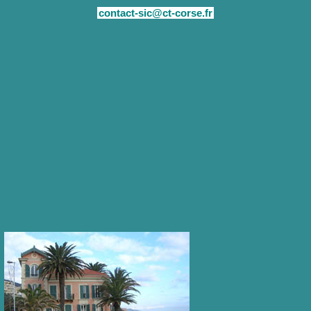
contact-sic@ct-corse.fr