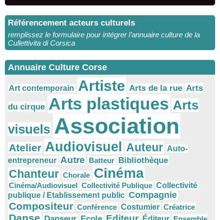
Référencement acteurs culturels
remplissez le formulaire pour intégrer l’annuaire culture de la
Cullettivita di Corsica
Annuaire Culture Corse
Artiste
Arts
Arts de la rue
Art contemporain
Arts plastiques
Arts
du cirque
Association
visuels
Audiovisuel
Auteur
Atelier
Auto-
Autre
Bibliothèque
entrepreneur
Batteur
Cinéma
Chanteur
Chorale
Cinéma/Audiovisuel
Collectivité Publique
Collectivité
Compagnie
publique / Etablissement public
Compositeur
Conférence
Costumier
Créatrice
Danse
Editeur
Danseur
Ecole
Éditeur
Ensemble