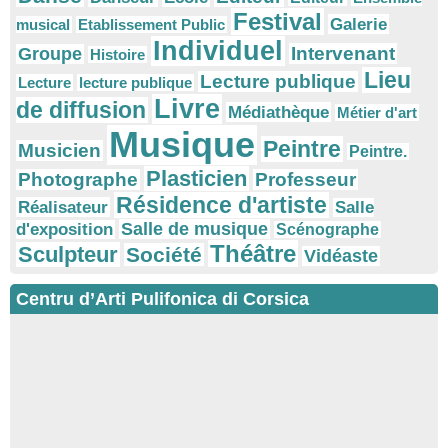
Festival
Galerie
musical
Etablissement Public
Individuel
Intervenant
Groupe
Histoire
Lieu
Lecture publique
Lecture
lecture publique
Livre
de diffusion
Médiathèque
Métier d'art
Musique
Peintre
Musicien
Peintre.
Plasticien
Photographe
Professeur
Résidence d'artiste
Réalisateur
Salle
Salle de musique
d'exposition
Scénographe
Théâtre
Sculpteur
Société
Vidéaste
Centru d’Arti Pulifonica di Corsica