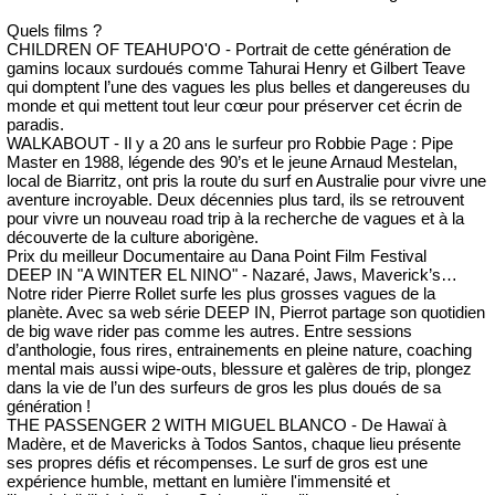
Quels films ?
CHILDREN OF TEAHUPO'O - Portrait de cette génération de
gamins locaux surdoués comme Tahurai Henry et Gilbert Teave
qui domptent l’une des vagues les plus belles et dangereuses du
monde et qui mettent tout leur cœur pour préserver cet écrin de
paradis.
WALKABOUT - Il y a 20 ans le surfeur pro Robbie Page : Pipe
Master en 1988, légende des 90’s et le jeune Arnaud Mestelan,
local de Biarritz, ont pris la route du surf en Australie pour vivre une
aventure incroyable. Deux décennies plus tard, ils se retrouvent
pour vivre un nouveau road trip à la recherche de vagues et à la
découverte de la culture aborigène.
Prix du meilleur Documentaire au Dana Point Film Festival
DEEP IN "A WINTER EL NINO" - Nazaré, Jaws, Maverick’s…
Notre rider Pierre Rollet surfe les plus grosses vagues de la
planète. Avec sa web série DEEP IN, Pierrot partage son quotidien
de big wave rider pas comme les autres. Entre sessions
d’anthologie, fous rires, entrainements en pleine nature, coaching
mental mais aussi wipe-outs, blessure et galères de trip, plongez
dans la vie de l’un des surfeurs de gros les plus doués de sa
génération !
THE PASSENGER 2 WITH MIGUEL BLANCO - De Hawaï à
Madère, et de Mavericks à Todos Santos, chaque lieu présente
ses propres défis et récompenses. Le surf de gros est une
expérience humble, mettant en lumière l'immensité et