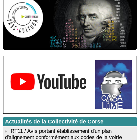
roi des Corses" animée par Benjamin Casinelli - Salle du Conseil
municipal - Zonza
Conférence : "Pratiques magico-religieuses et rituels de
protection de la Corse agro-pastorale" animée par Jean-Jacques
Andreani - Bucugnà / Zonza
Residenza di scrittura di Angela Nicolai, Trà Corsica è
Sardegna - Mediateca di castagniccia Mare è monti - I Fulelli
Résidence d’écriture et de recherche de l’écrivaine Cécilia
Castelli - Institut Mémoires de l'Edition Contemporaine - Caen /
Médiathèque de Castagniccia Mare et Monti - I Fulelli
Rencontre / dédicace avec Lucrèce Luciani autour de son
livre « La ballade du pendu du Niolu» - Mediateca territuriale di
Santa Lucia di Tallà
Mise en musique d’un livre jeunesse par Annik Meschinet,
musicienne pédagogue : Ateliers d’expression sonore, vocale,
rythmique et corporelle - Mediateca territuriale di Santa Lucia di
Tallà
! Événement reporté ! Cycle de conférences peinture animé
par Alexandre Dominati - Mediateca territuriale di Santa Lucia di
Tallà
Actualités de la Collectivité de Corse
RT11 / Avis portant établissement d'un plan
d'alignement conformément aux codes de la voirie