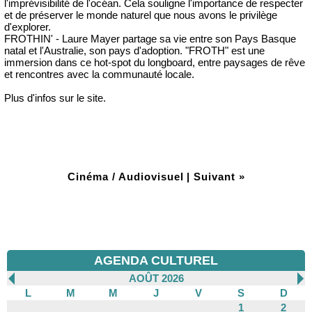
l'imprévisibilité de l'océan. Cela souligne l'importance de respecter
et de préserver le monde naturel que nous avons le privilège
d'explorer.
FROTHIN' - Laure Mayer partage sa vie entre son Pays Basque
natal et l'Australie, son pays d'adoption. "FROTH" est une
immersion dans ce hot-spot du longboard, entre paysages de rêve
et rencontres avec la communauté locale.
Plus d'infos sur le site.
Cinéma / Audiovisuel
|
Suivant »
AGENDA CULTUREL
AOÛT 2026
L
M
M
J
V
S
D
1
2