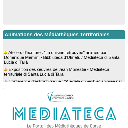
Animations des Médiathèques Territoriales
Ateliers d’écriture : "La cuisine retrouvée" animés par
Dominique Memmi - Bibbiuteca d’Ulmetu / Mediateca di Santa
Lucia di Tallà
Exposition des œuvres de Jean Monestié - Mediateca
territuriale di Santa Lucia di Tallà
Conférence d’astrophysique : “Au-delà du visible” animée par
l’astrophysicien Paul Guerrini - Médiathèque - Pitretu è
Bicchisgià
Exposition des œuvres de Dominique Malberti Morin :
"Racines, peintures acryliques et aquarelles" - Mediateca
territuriale di Santa Lucia di Tallà
Animation : "Petits lecteurs" - Médiathèque - Pitretu è
Bicchisgià
Veillée de contes à la forêt enchantée "U Mondu ditu