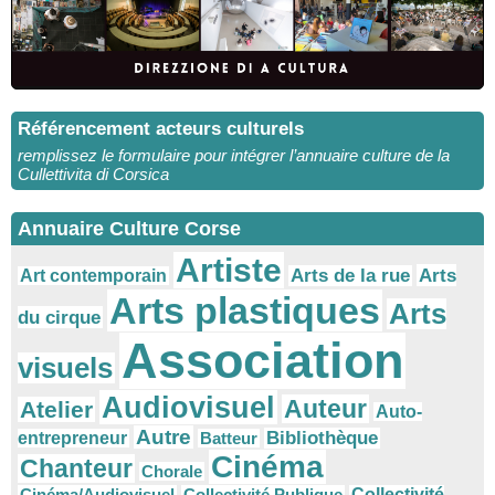
Référencement acteurs culturels
remplissez le formulaire pour intégrer l’annuaire culture de la
Cullettivita di Corsica
Annuaire Culture Corse
Artiste
Arts
Arts de la rue
Art contemporain
Arts plastiques
Arts
du cirque
Association
visuels
Audiovisuel
Auteur
Atelier
Auto-
Autre
Bibliothèque
entrepreneur
Batteur
Cinéma
Chanteur
Chorale
Cinéma/Audiovisuel
Collectivité Publique
Collectivité