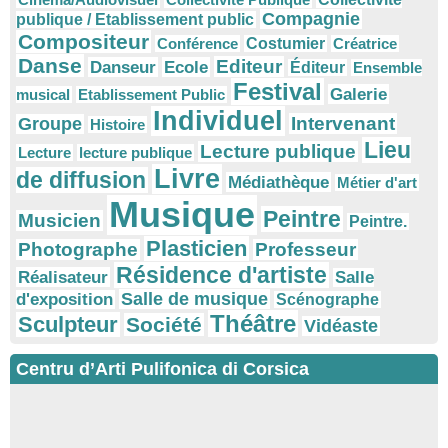
Compagnie
publique / Etablissement public
Compositeur
Conférence
Costumier
Créatrice
Danse
Editeur
Danseur
Ecole
Éditeur
Ensemble
Festival
Galerie
musical
Etablissement Public
Individuel
Intervenant
Groupe
Histoire
Lieu
Lecture publique
Lecture
lecture publique
Livre
de diffusion
Médiathèque
Métier d'art
Musique
Peintre
Musicien
Peintre.
Plasticien
Photographe
Professeur
Résidence d'artiste
Réalisateur
Salle
Salle de musique
d'exposition
Scénographe
Théâtre
Sculpteur
Société
Vidéaste
Centru d’Arti Pulifonica di Corsica