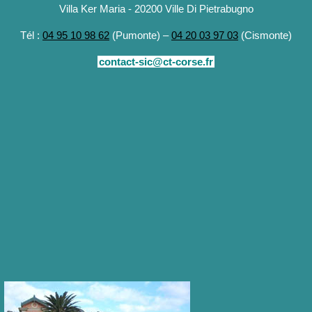
Villa Ker Maria - 20200 Ville Di Pietrabugno
Tél :
04 95 10 98 62
(Pumonte) –
04 20 03 97 03
(Cismonte)
contact-sic@ct-corse.fr