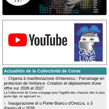
Résidence d’écriture et de recherche de l’écrivaine Cécilia
Castelli - Institut Mémoires de l'Edition Contemporaine - Caen /
Médiathèque de Castagniccia Mare et Monti - I Fulelli
Rencontre / dédicace avec Lucrèce Luciani autour de son
livre « La ballade du pendu du Niolu» - Mediateca territuriale di
Santa Lucia di Tallà
Mise en musique d’un livre jeunesse par Annik Meschinet,
musicienne pédagogue : Ateliers d’expression sonore, vocale,
rythmique et corporelle - Mediateca territuriale di Santa Lucia di
Tallà
! Événement reporté ! Cycle de conférences peinture animé
par Alexandre Dominati - Mediateca territuriale di Santa Lucia di
Tallà
Actualités de la Collectivité de Corse
Chjama à manifestazione d'interessu : Parrainage en
protection de l'enfance. Création et déploiement d'une
offre sur 2026 et 2027
La Collectivité de Corse s'engage pour l’égalité des chances dès le plus
jeune âge, en agissant su...
Inaugurazione di u Ponte Biancu d'Orezza, u 3
d'aostu di u 2026