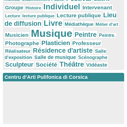
Individuel
Intervenant
Groupe
Histoire
Lieu
Lecture publique
Lecture
lecture publique
Livre
de diffusion
Médiathèque
Métier d'art
Musique
Peintre
Musicien
Peintre.
Plasticien
Photographe
Professeur
Résidence d'artiste
Réalisateur
Salle
Salle de musique
d'exposition
Scénographe
Théâtre
Sculpteur
Société
Vidéaste
Centru d’Arti Pulifonica di Corsica