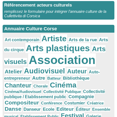
Référencement acteurs culturels
remplissez le formulaire pour intégrer l’annuaire culture de la
Cullettivita di Corsica
Annuaire Culture Corse
Artiste
Arts
Arts de la rue
Art contemporain
Arts plastiques
Arts
du cirque
Association
visuels
Audiovisuel
Auteur
Atelier
Auto-
Autre
Bibliothèque
entrepreneur
Batteur
Cinéma
Chanteur
Chorale
Cinéma/Audiovisuel
Collectivité Publique
Collectivité
Compagnie
publique / Etablissement public
Compositeur
Conférence
Costumier
Créatrice
Danse
Editeur
Danseur
Ecole
Éditeur
Ensemble
Festival
Galerie
musical
Etablissement Public