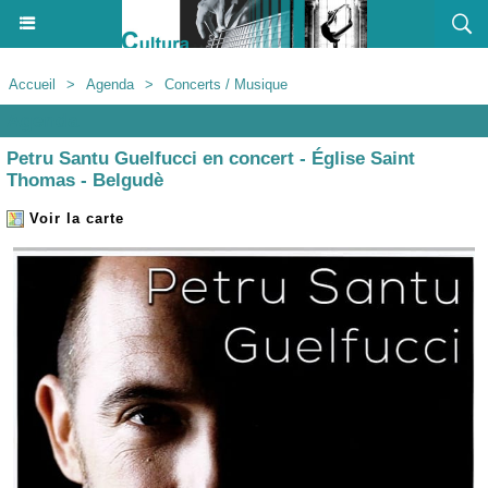
Accueil
>
Agenda
>
Concerts / Musique
Agenda
Petru Santu Guelfucci en concert - Église Saint
Thomas - Belgudè
Voir la carte