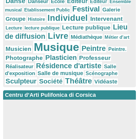
Danse
Editeur
Danseur
Ecole
Éditeur
Ensemble
Festival
Galerie
musical
Etablissement Public
Individuel
Intervenant
Groupe
Histoire
Lieu
Lecture publique
Lecture
lecture publique
Livre
de diffusion
Médiathèque
Métier d'art
Musique
Peintre
Musicien
Peintre.
Plasticien
Photographe
Professeur
Résidence d'artiste
Réalisateur
Salle
Salle de musique
d'exposition
Scénographe
Théâtre
Sculpteur
Société
Vidéaste
Centru d’Arti Pulifonica di Corsica