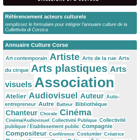
Référencement acteurs culturels
remplissez le formulaire pour intégrer l’annuaire culture de la
Cullettivita di Corsica
Annuaire Culture Corse
Artiste
Arts
Arts de la rue
Art contemporain
Arts plastiques
Arts
du cirque
Association
visuels
Audiovisuel
Auteur
Atelier
Auto-
Autre
Bibliothèque
entrepreneur
Batteur
Cinéma
Chanteur
Chorale
Cinéma/Audiovisuel
Collectivité Publique
Collectivité
Compagnie
publique / Etablissement public
Compositeur
Conférence
Costumier
Créatrice