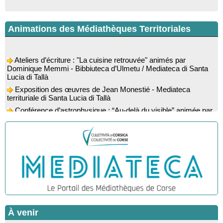
Animations des Médiathèques Territoriales
Ateliers d’écriture : "La cuisine retrouvée" animés par
Dominique Memmi - Bibbiuteca d’Ulmetu / Mediateca di Santa
Lucia di Tallà
Exposition des œuvres de Jean Monestié - Mediateca
territuriale di Santa Lucia di Tallà
Conférence d’astrophysique : “Au-delà du visible” animée par
l’astrophysicien Paul Guerrini - Médiathèque - Pitretu è
Bicchisgià
Exposition des œuvres de Dominique Malberti Morin :
"Racines, peintures acryliques et aquarelles" - Mediateca
territuriale di Santa Lucia di Tallà
Animation : "Petits lecteurs" - Médiathèque - Pitretu è
Bicchisgià
Veillée de contes à la forêt enchantée "U Mondu ditu
mignuleddu" par la Caravane de Conteurs - Currà
Colloque : "Taravu : terre de patrimoines", Regards sur le
À venir
patrimoine religieux, roman, thermal et littéraire - Spaziu Jean-
Marc Fiamma - A Sarra di Farru