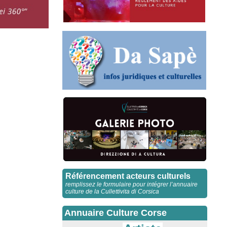
Référencement acteurs culturels
remplissez le formulaire pour intégrer l’annuaire
culture de la Cullettivita di Corsica
Annuaire Culture Corse