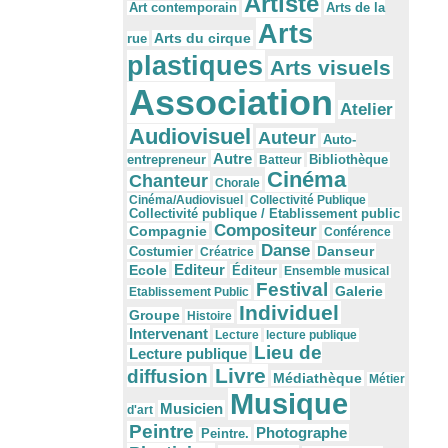
Artiste
Arts de la
Art contemporain
Arts
Arts du cirque
rue
plastiques
Arts visuels
Association
Atelier
Audiovisuel
Auteur
Auto-
Autre
Bibliothèque
entrepreneur
Batteur
Cinéma
Chanteur
Chorale
Cinéma/Audiovisuel
Collectivité Publique
Collectivité publique / Etablissement public
Compositeur
Compagnie
Conférence
Danse
Danseur
Costumier
Créatrice
Editeur
Ecole
Éditeur
Ensemble musical
Festival
Galerie
Etablissement Public
Individuel
Groupe
Histoire
Intervenant
Lecture
lecture publique
Lieu de
Lecture publique
Livre
diffusion
Médiathèque
Métier
Musique
Musicien
d'art
Peintre
Photographe
Peintre.