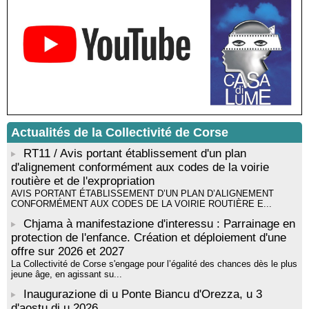
Rencontre / dédicace avec Lucrèce Luciani autour de son
livre « La ballade du pendu du Niolu» - Mediateca territuriale di
Santa Lucia di Tallà
Mise en musique d’un livre jeunesse par Annik Meschinet,
musicienne pédagogue : Ateliers d’expression sonore, vocale,
rythmique et corporelle - Mediateca territuriale di Santa Lucia di
Tallà
! Événement reporté ! Cycle de conférences peinture animé
par Alexandre Dominati - Mediateca territuriale di Santa Lucia di
Tallà
Actualités de la Collectivité de Corse
RT11 / Avis portant établissement d'un plan
d'alignement conformément aux codes de la voirie
routière et de l'expropriation
AVIS PORTANT ÉTABLISSEMENT D’UN PLAN D’ALIGNEMENT
CONFORMÉMENT AUX CODES DE LA VOIRIE ROUTIÈRE E...
Chjama à manifestazione d'interessu : Parrainage en
protection de l'enfance. Création et déploiement d'une
offre sur 2026 et 2027
La Collectivité de Corse s'engage pour l’égalité des chances dès le plus
jeune âge, en agissant su...
Inaugurazione di u Ponte Biancu d'Orezza, u 3
d'aostu di u 2026