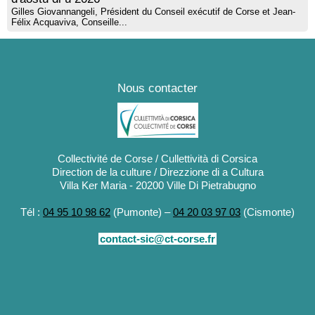
Gilles Giovannangeli, Président du Conseil exécutif de Corse et Jean-
Félix Acquaviva, Conseille...
Nous contacter
Collectivité de Corse / Cullettività di Corsica
Direction de la culture / Direzzione di a Cultura
Villa Ker Maria - 20200 Ville Di Pietrabugno
Tél :
04 95 10 98 62
(Pumonte) –
04 20 03 97 03
(Cismonte)
contact-sic@ct-corse.fr