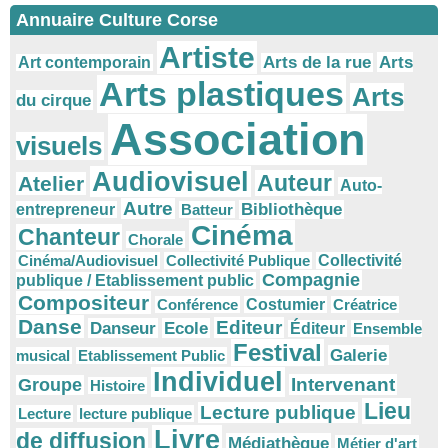
Annuaire Culture Corse
Artiste
Arts
Arts de la rue
Art contemporain
Arts plastiques
Arts
du cirque
Association
visuels
Audiovisuel
Auteur
Atelier
Auto-
Autre
Bibliothèque
entrepreneur
Batteur
Cinéma
Chanteur
Chorale
Cinéma/Audiovisuel
Collectivité Publique
Collectivité
Compagnie
publique / Etablissement public
Compositeur
Conférence
Costumier
Créatrice
Danse
Editeur
Danseur
Ecole
Éditeur
Ensemble
Festival
Galerie
musical
Etablissement Public
Individuel
Intervenant
Groupe
Histoire
Lieu
Lecture publique
Lecture
lecture publique
Livre
de diffusion
Médiathèque
Métier d'art