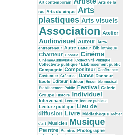
Artiste
Arts de la
Art contemporain
Arts
Arts du cirque
rue
plastiques
Arts visuels
Association
Atelier
Audiovisuel
Auteur
Auto-
Autre
Bibliothèque
entrepreneur
Batteur
Cinéma
Chanteur
Chorale
Cinéma/Audiovisuel
Collectivité Publique
Collectivité publique / Etablissement public
Compositeur
Compagnie
Conférence
Danse
Danseur
Costumier
Créatrice
Editeur
Ecole
Éditeur
Ensemble musical
Festival
Galerie
Etablissement Public
Individuel
Groupe
Histoire
Intervenant
Lecture
lecture publique
Lieu de
Lecture publique
Livre
diffusion
Médiathèque
Métier
Musique
Musicien
d'art
Peintre
Photographe
Peintre.