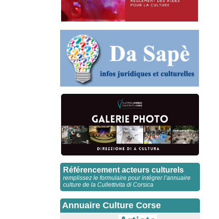
Référencement acteurs culturels
remplissez le formulaire pour intégrer l’annuaire
culture de la Cullettivita di Corsica
Annuaire Culture Corse