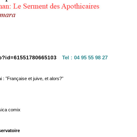
hp?id=61551780665103
Tel :
04 95 55 98 27
 "Française et juive, et alors?"
rsica comix
servatoire