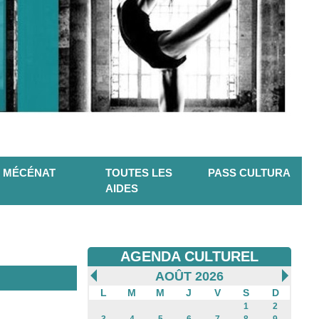
MÉCÉNAT
TOUTES LES
PASS CULTURA
AIDES
AGENDA CULTUREL
AOÛT 2026
L
M
M
J
V
S
D
1
2