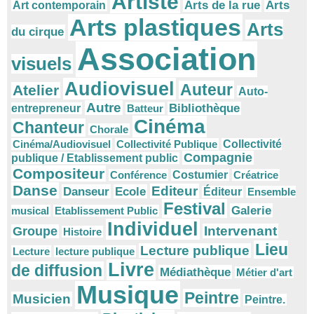
Artiste
Arts
Arts de la rue
Art contemporain
Arts plastiques
Arts
du cirque
Association
visuels
Audiovisuel
Auteur
Atelier
Auto-
Autre
Bibliothèque
entrepreneur
Batteur
Cinéma
Chanteur
Chorale
Cinéma/Audiovisuel
Collectivité Publique
Collectivité
Compagnie
publique / Etablissement public
Compositeur
Conférence
Costumier
Créatrice
Danse
Editeur
Danseur
Ecole
Éditeur
Ensemble
Festival
Galerie
musical
Etablissement Public
Individuel
Intervenant
Groupe
Histoire
Lieu
Lecture publique
Lecture
lecture publique
Livre
de diffusion
Médiathèque
Métier d'art
Musique
Peintre
Musicien
Peintre.