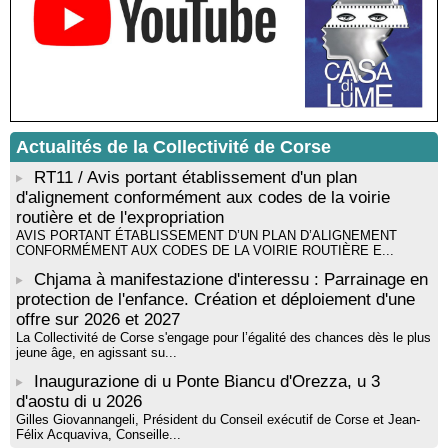
livre « La ballade du pendu du Niolu» - Mediateca territuriale di
Santa Lucia di Tallà
Mise en musique d’un livre jeunesse par Annik Meschinet,
musicienne pédagogue : Ateliers d’expression sonore, vocale,
rythmique et corporelle - Mediateca territuriale di Santa Lucia di
Tallà
! Événement reporté ! Cycle de conférences peinture animé
par Alexandre Dominati - Mediateca territuriale di Santa Lucia di
Actualités de la Collectivité de Corse
Tallà
RT11 / Avis portant établissement d'un plan
d'alignement conformément aux codes de la voirie
routière et de l'expropriation
AVIS PORTANT ÉTABLISSEMENT D’UN PLAN D’ALIGNEMENT
CONFORMÉMENT AUX CODES DE LA VOIRIE ROUTIÈRE E...
Chjama à manifestazione d'interessu : Parrainage en
protection de l'enfance. Création et déploiement d'une
offre sur 2026 et 2027
La Collectivité de Corse s'engage pour l’égalité des chances dès le plus
jeune âge, en agissant su...
Inaugurazione di u Ponte Biancu d'Orezza, u 3
d'aostu di u 2026
Gilles Giovannangeli, Président du Conseil exécutif de Corse et Jean-
Félix Acquaviva, Conseille...