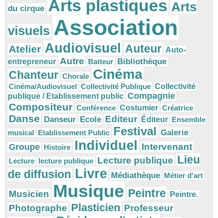
Arts plastiques
Arts
du cirque
Association
visuels
Audiovisuel
Auteur
Atelier
Auto-
Autre
Bibliothèque
entrepreneur
Batteur
Cinéma
Chanteur
Chorale
Cinéma/Audiovisuel
Collectivité Publique
Collectivité
Compagnie
publique / Etablissement public
Compositeur
Conférence
Costumier
Créatrice
Danse
Editeur
Danseur
Ecole
Éditeur
Ensemble
Festival
Galerie
musical
Etablissement Public
Individuel
Intervenant
Groupe
Histoire
Lieu
Lecture publique
Lecture
lecture publique
Livre
de diffusion
Médiathèque
Métier d'art
Musique
Peintre
Musicien
Peintre.
Plasticien
Photographe
Professeur