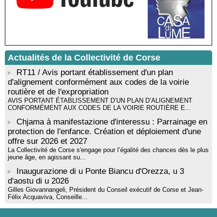
livre « La ballade du pendu du Niolu» - Mediateca territuriale di
Santa Lucia di Tallà
Mise en musique d’un livre jeunesse par Annik Meschinet,
musicienne pédagogue : Ateliers d’expression sonore, vocale,
rythmique et corporelle - Mediateca territuriale di Santa Lucia di
Tallà
Actualités de la Collectivité de Corse
! Événement reporté ! Cycle de conférences peinture animé
par Alexandre Dominati - Mediateca territuriale di Santa Lucia di
RT11 / Avis portant établissement d'un plan
Tallà
d'alignement conformément aux codes de la voirie
routière et de l'expropriation
AVIS PORTANT ÉTABLISSEMENT D’UN PLAN D’ALIGNEMENT
CONFORMÉMENT AUX CODES DE LA VOIRIE ROUTIÈRE E...
Chjama à manifestazione d'interessu : Parrainage en
protection de l'enfance. Création et déploiement d'une
offre sur 2026 et 2027
La Collectivité de Corse s'engage pour l’égalité des chances dès le plus
jeune âge, en agissant su...
Inaugurazione di u Ponte Biancu d'Orezza, u 3
d'aostu di u 2026
Gilles Giovannangeli, Président du Conseil exécutif de Corse et Jean-
Félix Acquaviva, Conseille...