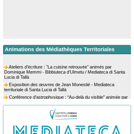
Animations des Médiathèques Territoriales
Ateliers d’écriture : "La cuisine retrouvée" animés par
Dominique Memmi - Bibbiuteca d’Ulmetu / Mediateca di Santa
Lucia di Tallà
Exposition des œuvres de Jean Monestié - Mediateca
territuriale di Santa Lucia di Tallà
Conférence d’astrophysique : “Au-delà du visible” animée par
l’astrophysicien Paul Guerrini - Médiathèque - Pitretu è
Bicchisgià
Exposition des œuvres de Dominique Malberti Morin :
"Racines, peintures acryliques et aquarelles" - Mediateca
territuriale di Santa Lucia di Tallà
Animation : "Petits lecteurs" - Médiathèque - Pitretu è
Bicchisgià