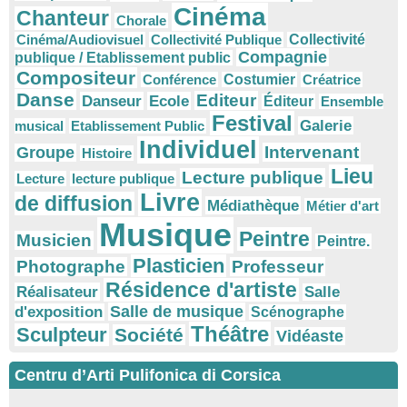
Cinéma
Chanteur
Chorale
Cinéma/Audiovisuel
Collectivité Publique
Collectivité
Compagnie
publique / Etablissement public
Compositeur
Conférence
Costumier
Créatrice
Danse
Editeur
Danseur
Ecole
Éditeur
Ensemble
Festival
Galerie
musical
Etablissement Public
Individuel
Intervenant
Groupe
Histoire
Lieu
Lecture publique
Lecture
lecture publique
Livre
de diffusion
Médiathèque
Métier d'art
Musique
Peintre
Musicien
Peintre.
Plasticien
Photographe
Professeur
Résidence d'artiste
Réalisateur
Salle
Salle de musique
d'exposition
Scénographe
Théâtre
Sculpteur
Société
Vidéaste
Centru d’Arti Pulifonica di Corsica