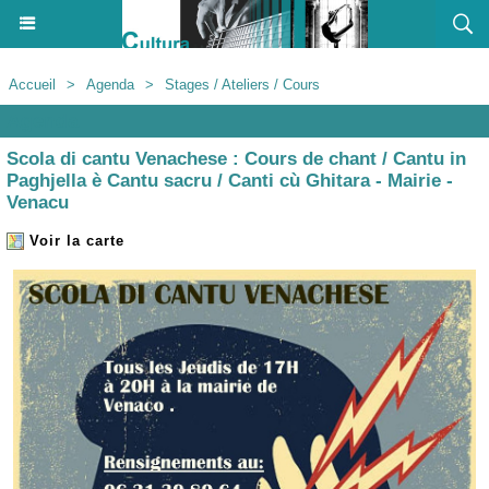
Accueil
>
Agenda
>
Stages / Ateliers / Cours
Agenda
Scola di cantu Venachese : Cours de chant / Cantu in
Paghjella è Cantu sacru / Canti cù Ghitara - Mairie -
Venacu
Voir la carte