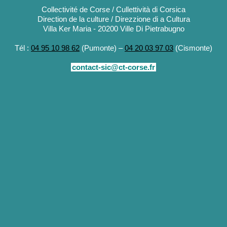
Collectivité de Corse / Cullettività di Corsica
Direction de la culture / Direzzione di a Cultura
Villa Ker Maria - 20200 Ville Di Pietrabugno
Tél :
04 95 10 98 62
(Pumonte) –
04 20 03 97 03
(Cismonte)
contact-sic@ct-corse.fr