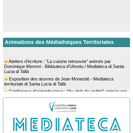
Animations des Médiathèques Territoriales
Ateliers d’écriture : "La cuisine retrouvée" animés par
Dominique Memmi - Bibbiuteca d’Ulmetu / Mediateca di Santa
Lucia di Tallà
Exposition des œuvres de Jean Monestié - Mediateca
territuriale di Santa Lucia di Tallà
Conférence d’astrophysique : “Au-delà du visible” animée par
l’astrophysicien Paul Guerrini - Médiathèque - Pitretu è
Bicchisgià
Exposition des œuvres de Dominique Malberti Morin :
"Racines, peintures acryliques et aquarelles" - Mediateca
territuriale di Santa Lucia di Tallà
Animation : "Petits lecteurs" - Médiathèque - Pitretu è
Bicchisgià