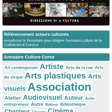
Référencement acteurs culturels
remplissez le formulaire pour intégrer l’annuaire culture de la
Cullettivita di Corsica
Annuaire Culture Corse
Artiste
Arts
Arts de la rue
Art contemporain
Arts plastiques
Arts
du cirque
Association
visuels
Audiovisuel
Auteur
Atelier
Auto-
Autre
Bibliothèque
entrepreneur
Batteur
Cinéma
Chanteur
Chorale