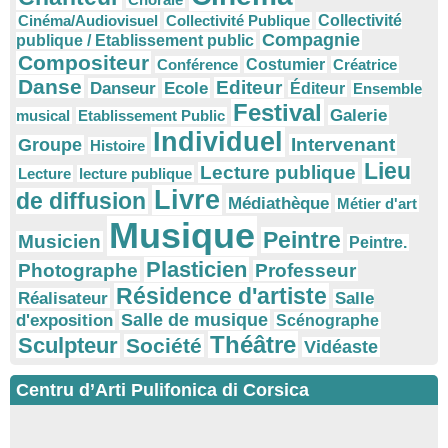
Cinéma/Audiovisuel
Collectivité Publique
Collectivité
Compagnie
publique / Etablissement public
Compositeur
Conférence
Costumier
Créatrice
Danse
Editeur
Danseur
Ecole
Éditeur
Ensemble
Festival
Galerie
musical
Etablissement Public
Individuel
Intervenant
Groupe
Histoire
Lieu
Lecture publique
Lecture
lecture publique
Livre
de diffusion
Médiathèque
Métier d'art
Musique
Peintre
Musicien
Peintre.
Plasticien
Photographe
Professeur
Résidence d'artiste
Réalisateur
Salle
Salle de musique
d'exposition
Scénographe
Théâtre
Sculpteur
Société
Vidéaste
Centru d’Arti Pulifonica di Corsica