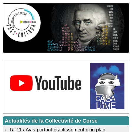
Conférence théâtralisée : "Théodore, l’homme qui voulut être
roi des Corses" animée par Benjamin Casinelli - Salle du Conseil
municipal - Zonza
Conférence : "Pratiques magico-religieuses et rituels de
protection de la Corse agro-pastorale" animée par Jean-Jacques
Andreani - Bucugnà / Zonza
Residenza di scrittura di Angela Nicolai, Trà Corsica è
Sardegna - Mediateca di castagniccia Mare è monti - I Fulelli
Résidence d’écriture et de recherche de l’écrivaine Cécilia
Castelli - Institut Mémoires de l'Edition Contemporaine - Caen /
Médiathèque de Castagniccia Mare et Monti - I Fulelli
Rencontre / dédicace avec Lucrèce Luciani autour de son
livre « La ballade du pendu du Niolu» - Mediateca territuriale di
Santa Lucia di Tallà
Mise en musique d’un livre jeunesse par Annik Meschinet,
musicienne pédagogue : Ateliers d’expression sonore, vocale,
rythmique et corporelle - Mediateca territuriale di Santa Lucia di
Tallà
! Événement reporté ! Cycle de conférences peinture animé
par Alexandre Dominati - Mediateca territuriale di Santa Lucia di
Tallà
Actualités de la Collectivité de Corse
RT11 / Avis portant établissement d'un plan