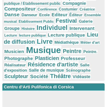
Compagnie
publique / Etablissement public
Compositeur
Conférence
Costumier
Créatrice
Danse
Editeur
Danseur
Ecole
Éditeur
Ensemble
Festival
Galerie
musical
Etablissement Public
Individuel
Intervenant
Groupe
Histoire
Lieu
Lecture publique
Lecture
lecture publique
Livre
de diffusion
Médiathèque
Métier d'art
Musique
Peintre
Musicien
Peintre.
Plasticien
Photographe
Professeur
Résidence d'artiste
Réalisateur
Salle
Salle de musique
d'exposition
Scénographe
Théâtre
Sculpteur
Société
Vidéaste
Centru d’Arti Pulifonica di Corsica