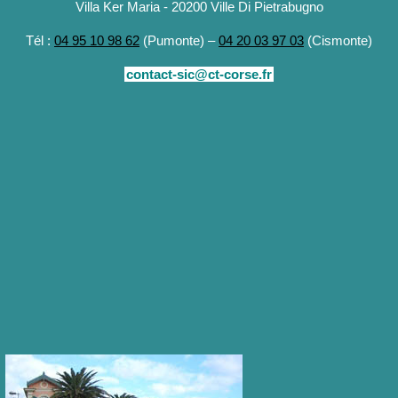
Villa Ker Maria - 20200 Ville Di Pietrabugno
Tél :
04 95 10 98 62
(Pumonte) –
04 20 03 97 03
(Cismonte)
contact-sic@ct-corse.fr