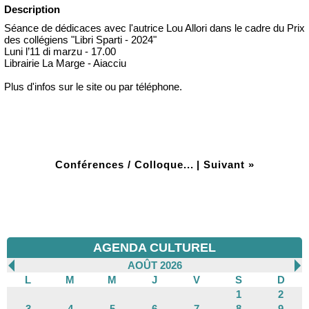
Description
Séance de dédicaces avec l'autrice Lou Allori dans le cadre du Prix
des collégiens "Libri Sparti - 2024"
Luni l’11 di marzu - 17.00
Librairie La Marge - Aiacciu
Plus d'infos sur le site ou par téléphone.
Conférences / Colloque...
|
Suivant »
AGENDA CULTUREL
AOÛT 2026
L
M
M
J
V
S
D
1
2
3
4
5
6
7
8
9