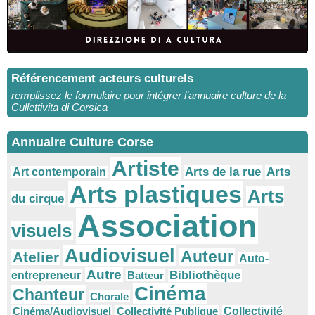
Référencement acteurs culturels
remplissez le formulaire pour intégrer l’annuaire culture de la
Cullettivita di Corsica
Annuaire Culture Corse
Artiste
Arts
Arts de la rue
Art contemporain
Arts plastiques
Arts
du cirque
Association
visuels
Audiovisuel
Auteur
Atelier
Auto-
Autre
Bibliothèque
entrepreneur
Batteur
Cinéma
Chanteur
Chorale
Cinéma/Audiovisuel
Collectivité Publique
Collectivité