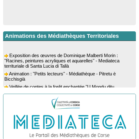
Animations des Médiathèques Territoriales
Exposition des œuvres de Dominique Malberti Morin :
"Racines, peintures acryliques et aquarelles" - Mediateca
territuriale di Santa Lucia di Tallà
Animation : "Petits lecteurs" - Médiathèque - Pitretu è
Bicchisgià
Veillée de contes à la forêt enchantée "U Mondu ditu
mignuleddu" par la Caravane de Conteurs - Currà
Colloque : "Taravu : terre de patrimoines", Regards sur le
patrimoine religieux, roman, thermal et littéraire - Spaziu Jean-
Marc Fiamma - A Sarra di Farru
Spectacle musical : "Viaghju in Corsica cù Regina & Bruno",
hommage au duo mythique de la chanson corse interprété par
Marie-Elsa Picciocchi (chant), Marc’Antò Belgodere (chant et
gutare) et Jacky Le Menn (claviers) - Salle des fêtes - Cuzzà
Lecture musicale : "Frida par les mots" proposée par la