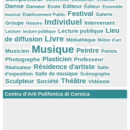
Danse
Editeur
Danseur
Ecole
Éditeur
Ensemble
Festival
Galerie
musical
Etablissement Public
Individuel
Intervenant
Groupe
Histoire
Lieu
Lecture publique
Lecture
lecture publique
Livre
de diffusion
Médiathèque
Métier d'art
Musique
Peintre
Musicien
Peintre.
Plasticien
Photographe
Professeur
Résidence d'artiste
Réalisateur
Salle
Salle de musique
d'exposition
Scénographe
Théâtre
Sculpteur
Société
Vidéaste
Centru d’Arti Pulifonica di Corsica