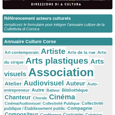
Référencement acteurs culturels
remplissez le formulaire pour intégrer l’annuaire culture de la
Cullettivita di Corsica
Annuaire Culture Corse
Artiste
Arts
Arts de la rue
Art contemporain
Arts plastiques
Arts
du cirque
Association
visuels
Audiovisuel
Auteur
Atelier
Auto-
Autre
Bibliothèque
entrepreneur
Batteur
Cinéma
Chanteur
Chorale
Cinéma/Audiovisuel
Collectivité Publique
Collectivité
Compagnie
publique / Etablissement public
Compositeur
Conférence
Costumier
Créatrice