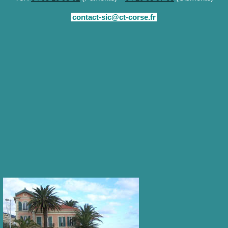
contact-sic@ct-corse.fr