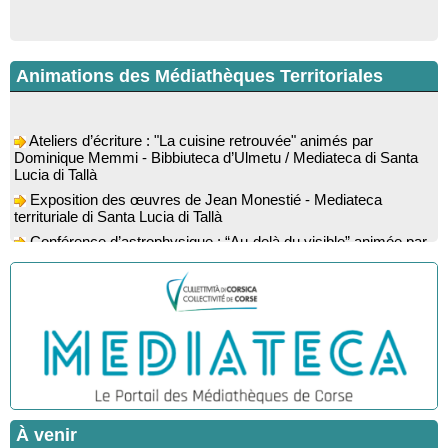
Animations des Médiathèques Territoriales
Ateliers d’écriture : "La cuisine retrouvée" animés par
Dominique Memmi - Bibbiuteca d’Ulmetu / Mediateca di Santa
Lucia di Tallà
Exposition des œuvres de Jean Monestié - Mediateca
territuriale di Santa Lucia di Tallà
Conférence d’astrophysique : “Au-delà du visible” animée par
l’astrophysicien Paul Guerrini - Médiathèque - Pitretu è
Bicchisgià
Exposition des œuvres de Dominique Malberti Morin :
"Racines, peintures acryliques et aquarelles" - Mediateca
territuriale di Santa Lucia di Tallà
Animation : "Petits lecteurs" - Médiathèque - Pitretu è
Bicchisgià
Veillée de contes à la forêt enchantée "U Mondu ditu
mignuleddu" par la Caravane de Conteurs - Currà
Spectacle musical : "Viaghju in Corsica cù Regina & Bruno",
À venir