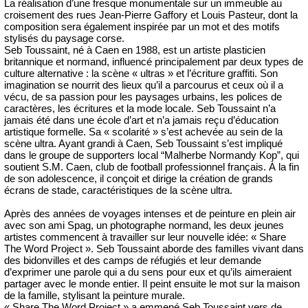
La réalisation d’une fresque monumentale sur un immeuble au
croisement des rues Jean-Pierre Gaffory et Louis Pasteur, dont la
composition sera également inspirée par un mot et des motifs
stylisés du paysage corse.
Seb Toussaint, né à Caen en 1988, est un artiste plasticien
britannique et normand, influencé principalement par deux types de
culture alternative : la scène « ultras » et l’écriture graffiti. Son
imagination se nourrit des lieux qu’il a parcourus et ceux où il a
vécu, de sa passion pour les paysages urbains, les polices de
caractères, les écritures et la mode locale. Seb Toussaint n’a
jamais été dans une école d’art et n’a jamais reçu d’éducation
artistique formelle. Sa « scolarité » s’est achevée au sein de la
scène ultra. Ayant grandi à Caen, Seb Toussaint s’est impliqué
dans le groupe de supporters local “Malherbe Normandy Kop”, qui
soutient S.M. Caen, club de football professionnel français. À la fin
de son adolescence, il conçoit et dirige la création de grands
écrans de stade, caractéristiques de la scène ultra.
Après des années de voyages intenses et de peinture en plein air
avec son ami Spag, un photographe normand, les deux jeunes
artistes commencent à travailler sur leur nouvelle idée: « Share
The Word Project ». Seb Toussaint aborde des familles vivant dans
des bidonvilles et des camps de réfugiés et leur demande
d’exprimer une parole qui a du sens pour eux et qu’ils aimeraient
partager avec le monde entier. Il peint ensuite le mot sur la maison
de la famille, stylisant la peinture murale.
« Share The Word Project » a emmené Seb Toussaint vers de