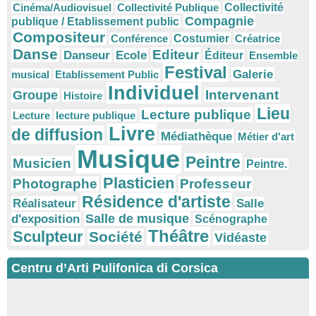
Cinéma/Audiovisuel
Collectivité Publique
Collectivité
Compagnie
publique / Etablissement public
Compositeur
Conférence
Costumier
Créatrice
Danse
Editeur
Danseur
Ecole
Éditeur
Ensemble
Festival
Galerie
musical
Etablissement Public
Individuel
Intervenant
Groupe
Histoire
Lieu
Lecture publique
Lecture
lecture publique
Livre
de diffusion
Médiathèque
Métier d'art
Musique
Peintre
Musicien
Peintre.
Plasticien
Photographe
Professeur
Résidence d'artiste
Réalisateur
Salle
Salle de musique
d'exposition
Scénographe
Théâtre
Sculpteur
Société
Vidéaste
Centru d’Arti Pulifonica di Corsica