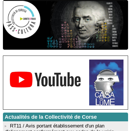
roi des Corses" animée par Benjamin Casinelli - Salle du Conseil
municipal - Zonza
Conférence : "Pratiques magico-religieuses et rituels de
protection de la Corse agro-pastorale" animée par Jean-Jacques
Andreani - Bucugnà / Zonza
Residenza di scrittura di Angela Nicolai, Trà Corsica è
Sardegna - Mediateca di castagniccia Mare è monti - I Fulelli
Résidence d’écriture et de recherche de l’écrivaine Cécilia
Castelli - Institut Mémoires de l'Edition Contemporaine - Caen /
Médiathèque de Castagniccia Mare et Monti - I Fulelli
Rencontre / dédicace avec Lucrèce Luciani autour de son
livre « La ballade du pendu du Niolu» - Mediateca territuriale di
Santa Lucia di Tallà
Mise en musique d’un livre jeunesse par Annik Meschinet,
musicienne pédagogue : Ateliers d’expression sonore, vocale,
rythmique et corporelle - Mediateca territuriale di Santa Lucia di
Tallà
! Événement reporté ! Cycle de conférences peinture animé
par Alexandre Dominati - Mediateca territuriale di Santa Lucia di
Tallà
Actualités de la Collectivité de Corse
RT11 / Avis portant établissement d'un plan