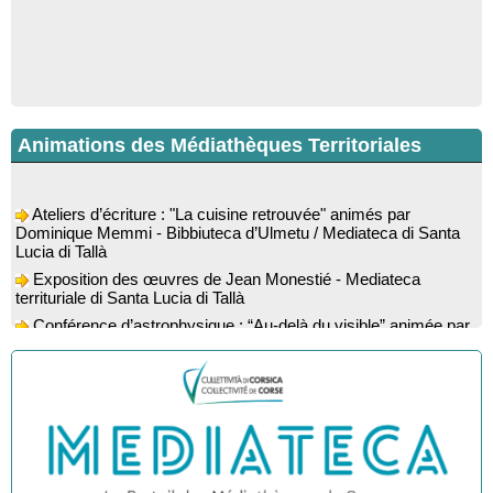
Animations des Médiathèques Territoriales
Ateliers d’écriture : "La cuisine retrouvée" animés par
Dominique Memmi - Bibbiuteca d’Ulmetu / Mediateca di Santa
Lucia di Tallà
Exposition des œuvres de Jean Monestié - Mediateca
territuriale di Santa Lucia di Tallà
Conférence d’astrophysique : “Au-delà du visible” animée par
l’astrophysicien Paul Guerrini - Médiathèque - Pitretu è
Bicchisgià
Exposition des œuvres de Dominique Malberti Morin :
"Racines, peintures acryliques et aquarelles" - Mediateca
territuriale di Santa Lucia di Tallà
Animation : "Petits lecteurs" - Médiathèque - Pitretu è
Bicchisgià
Veillée de contes à la forêt enchantée "U Mondu ditu