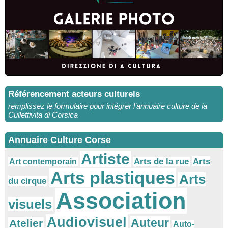
Référencement acteurs culturels
remplissez le formulaire pour intégrer l’annuaire culture de la
Cullettivita di Corsica
Annuaire Culture Corse
Artiste
Arts
Arts de la rue
Art contemporain
Arts plastiques
Arts
du cirque
Association
visuels
Audiovisuel
Auteur
Atelier
Auto-