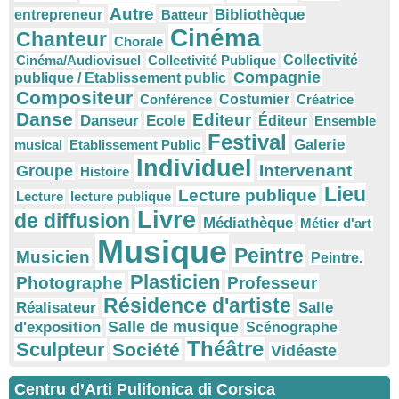
Autre
Bibliothèque
entrepreneur
Batteur
Cinéma
Chanteur
Chorale
Cinéma/Audiovisuel
Collectivité Publique
Collectivité
Compagnie
publique / Etablissement public
Compositeur
Conférence
Costumier
Créatrice
Danse
Editeur
Danseur
Ecole
Éditeur
Ensemble
Festival
Galerie
musical
Etablissement Public
Individuel
Intervenant
Groupe
Histoire
Lieu
Lecture publique
Lecture
lecture publique
Livre
de diffusion
Médiathèque
Métier d'art
Musique
Peintre
Musicien
Peintre.
Plasticien
Photographe
Professeur
Résidence d'artiste
Réalisateur
Salle
Salle de musique
d'exposition
Scénographe
Théâtre
Sculpteur
Société
Vidéaste
Centru d’Arti Pulifonica di Corsica