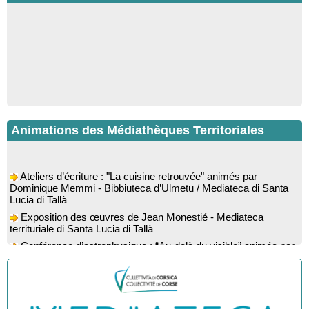
Animations des Médiathèques Territoriales
Ateliers d’écriture : "La cuisine retrouvée" animés par
Dominique Memmi - Bibbiuteca d’Ulmetu / Mediateca di Santa
Lucia di Tallà
Exposition des œuvres de Jean Monestié - Mediateca
territuriale di Santa Lucia di Tallà
Conférence d’astrophysique : “Au-delà du visible” animée par
l’astrophysicien Paul Guerrini - Médiathèque - Pitretu è
Bicchisgià
Exposition des œuvres de Dominique Malberti Morin :
"Racines, peintures acryliques et aquarelles" - Mediateca
territuriale di Santa Lucia di Tallà