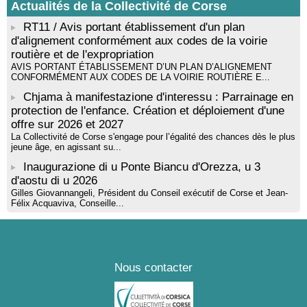
Actualités de la Collectivité de Corse
! Événement reporté ! Cycle de conférences peinture animé
par Alexandre Dominati - Mediateca territuriale di Santa Lucia di
RT11 / Avis portant établissement d'un plan
Tallà
d'alignement conformément aux codes de la voirie
routière et de l'expropriation
AVIS PORTANT ÉTABLISSEMENT D’UN PLAN D’ALIGNEMENT
CONFORMÉMENT AUX CODES DE LA VOIRIE ROUTIÈRE E...
Chjama à manifestazione d'interessu : Parrainage en
protection de l'enfance. Création et déploiement d'une
offre sur 2026 et 2027
La Collectivité de Corse s'engage pour l’égalité des chances dès le plus
jeune âge, en agissant su...
Inaugurazione di u Ponte Biancu d'Orezza, u 3
d'aostu di u 2026
Gilles Giovannangeli, Président du Conseil exécutif de Corse et Jean-
Félix Acquaviva, Conseille...
Nous contacter