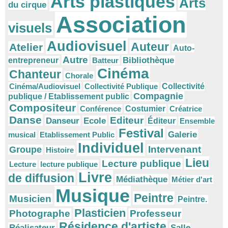
Arts plastiques
Arts
du cirque
Association
visuels
Audiovisuel
Auteur
Atelier
Auto-
Autre
Bibliothèque
entrepreneur
Batteur
Cinéma
Chanteur
Chorale
Cinéma/Audiovisuel
Collectivité Publique
Collectivité
Compagnie
publique / Etablissement public
Compositeur
Conférence
Costumier
Créatrice
Danse
Editeur
Danseur
Ecole
Éditeur
Ensemble
Festival
Galerie
musical
Etablissement Public
Individuel
Intervenant
Groupe
Histoire
Lieu
Lecture publique
Lecture
lecture publique
Livre
de diffusion
Médiathèque
Métier d'art
Musique
Peintre
Musicien
Peintre.
Plasticien
Photographe
Professeur
Résidence d'artiste
Réalisateur
Salle