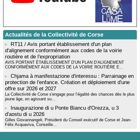
musicienne pédagogue : Ateliers d’expression sonore, vocale,
rythmique et corporelle - Mediateca territuriale di Santa Lucia di
Tallà
! Événement reporté ! Cycle de conférences peinture animé
par Alexandre Dominati - Mediateca territuriale di Santa Lucia di
Tallà
Actualités de la Collectivité de Corse
RT11 / Avis portant établissement d'un plan
d'alignement conformément aux codes de la voirie
routière et de l'expropriation
AVIS PORTANT ÉTABLISSEMENT D’UN PLAN D’ALIGNEMENT
CONFORMÉMENT AUX CODES DE LA VOIRIE ROUTIÈRE E...
Chjama à manifestazione d'interessu : Parrainage en
protection de l'enfance. Création et déploiement d'une
offre sur 2026 et 2027
La Collectivité de Corse s'engage pour l’égalité des chances dès le plus
jeune âge, en agissant su...
Inaugurazione di u Ponte Biancu d'Orezza, u 3
d'aostu di u 2026
Gilles Giovannangeli, Président du Conseil exécutif de Corse et Jean-
Félix Acquaviva, Conseille...