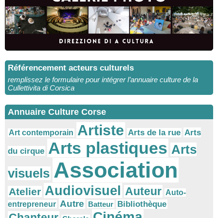
Référencement acteurs culturels
remplissez le formulaire pour intégrer l’annuaire culture de la
Cullettivita di Corsica
Annuaire Culture Corse
Artiste
Arts
Arts de la rue
Art contemporain
Arts plastiques
Arts
du cirque
Association
visuels
Audiovisuel
Auteur
Atelier
Auto-
Autre
Bibliothèque
entrepreneur
Batteur
Cinéma
Chanteur