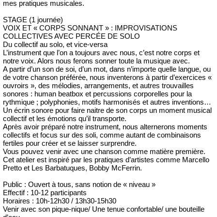
mes pratiques musicales.
STAGE (1 journée)
VOIX ET « CORPS SONNANT » : IMPROVISATIONS
COLLECTIVES AVEC PERCÉE DE SOLO
Du collectif au solo, et vice-versa
L’instrument que l’on a toujours avec nous, c’est notre corps et
notre voix. Alors nous ferons sonner toute la musique avec.
A partir d’un son de soi, d’un mot, dans n’importe quelle langue, ou
de votre chanson préférée, nous inventerons à partir d’exercices «
ouvroirs », des mélodies, arrangements, et autres trouvailles
sonores : human beatbox et percussions corporelles pour la
rythmique ; polyphonies, motifs harmonisés et autres inventions…
Un écrin sonore pour faire naitre de son corps un moment musical
collectif et les émotions qu’il transporte.
Après avoir préparé notre instrument, nous alternerons moments
collectifs et focus sur des soli, comme autant de combinaisons
fertiles pour créer et se laisser surprendre.
Vous pouvez venir avec une chanson comme matière première.
Cet atelier est inspiré par les pratiques d’artistes comme Marcello
Pretto et Les Barbatuques, Bobby McFerrin.
Public : Ouvert à tous, sans notion de « niveau »
Effectif : 10-12 participants
Horaires : 10h-12h30 / 13h30-15h30
Venir avec son pique-nique/ Une tenue confortable/ une bouteille