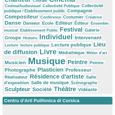
Chorale
Cinéma/Audiovisuel
Collectivité Publique
Collectivité
Compagnie
publique / Etablissement public
Compositeur
Conférence
Costumier
Créatrice
Danse
Editeur
Danseur
Ecole
Éditeur
Ensemble
Festival
Galerie
musical
Etablissement Public
Individuel
Intervenant
Groupe
Histoire
Lieu
Lecture publique
Lecture
lecture publique
Livre
de diffusion
Médiathèque
Métier d'art
Musique
Peintre
Musicien
Peintre.
Plasticien
Photographe
Professeur
Résidence d'artiste
Réalisateur
Salle
Salle de musique
d'exposition
Scénographe
Théâtre
Sculpteur
Société
Vidéaste
Centru d’Arti Pulifonica di Corsica