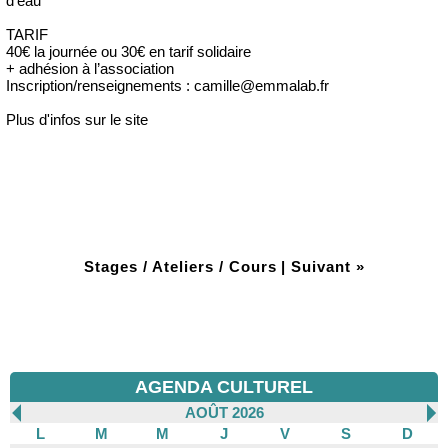
d’eau
TARIF
40€ la journée ou 30€ en tarif solidaire
+ adhésion à l’association
Inscription/renseignements : camille@emmalab.fr
Plus d'infos sur le site
Stages / Ateliers / Cours
|
Suivant »
AGENDA CULTUREL
AOÛT 2026
L
M
M
J
V
S
D