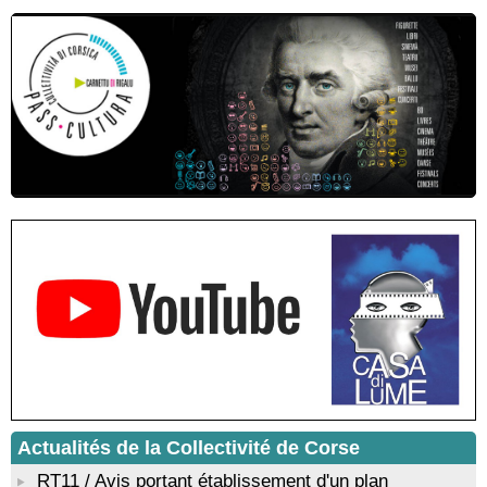
Castelli - Institut Mémoires de l'Edition Contemporaine - Caen /
Médiathèque de Castagniccia Mare et Monti - I Fulelli
Rencontre / dédicace avec Lucrèce Luciani autour de son
livre « La ballade du pendu du Niolu» - Mediateca territuriale di
Santa Lucia di Tallà
Mise en musique d’un livre jeunesse par Annik Meschinet,
musicienne pédagogue : Ateliers d’expression sonore, vocale,
rythmique et corporelle - Mediateca territuriale di Santa Lucia di
Tallà
! Événement reporté ! Cycle de conférences peinture animé
par Alexandre Dominati - Mediateca territuriale di Santa Lucia di
Tallà
Actualités de la Collectivité de Corse
RT11 / Avis portant établissement d'un plan