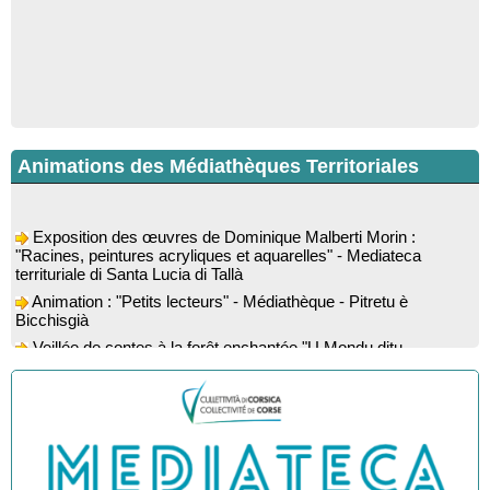
Animations des Médiathèques Territoriales
Exposition des œuvres de Dominique Malberti Morin :
"Racines, peintures acryliques et aquarelles" - Mediateca
territuriale di Santa Lucia di Tallà
Animation : "Petits lecteurs" - Médiathèque - Pitretu è
Bicchisgià
Veillée de contes à la forêt enchantée "U Mondu ditu
mignuleddu" par la Caravane de Conteurs - Currà
Colloque : "Taravu : terre de patrimoines", Regards sur le
patrimoine religieux, roman, thermal et littéraire - Spaziu Jean-
Marc Fiamma - A Sarra di Farru
Spectacle musical : "Viaghju in Corsica cù Regina & Bruno",
hommage au duo mythique de la chanson corse interprété par
Marie-Elsa Picciocchi (chant), Marc’Antò Belgodere (chant et