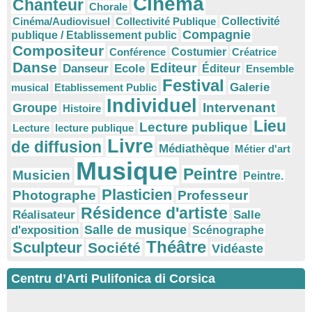
Cinéma
Chanteur
Chorale
Cinéma/Audiovisuel
Collectivité Publique
Collectivité
Compagnie
publique / Etablissement public
Compositeur
Conférence
Costumier
Créatrice
Danse
Editeur
Danseur
Ecole
Éditeur
Ensemble
Festival
Galerie
musical
Etablissement Public
Individuel
Intervenant
Groupe
Histoire
Lieu
Lecture publique
Lecture
lecture publique
Livre
de diffusion
Médiathèque
Métier d'art
Musique
Peintre
Musicien
Peintre.
Plasticien
Photographe
Professeur
Résidence d'artiste
Réalisateur
Salle
Salle de musique
d'exposition
Scénographe
Théâtre
Sculpteur
Société
Vidéaste
Centru d’Arti Pulifonica di Corsica