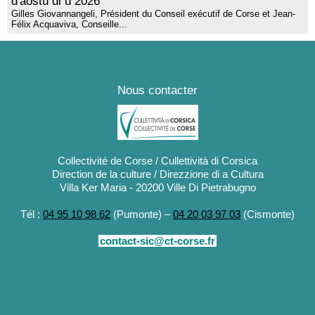
d'aostu di u 2026
Gilles Giovannangeli, Président du Conseil exécutif de Corse et Jean-
Félix Acquaviva, Conseille...
Nous contacter
Collectivité de Corse / Cullettività di Corsica
Direction de la culture / Direzzione di a Cultura
Villa Ker Maria - 20200 Ville Di Pietrabugno
Tél :
04 95 10 98 62
(Pumonte) –
04 20 03 97 03
(Cismonte)
contact-sic@ct-corse.fr