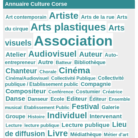
Annuaire Culture Corse
Artiste
Arts
Arts de la rue
Art contemporain
Arts plastiques
Arts
du cirque
Association
visuels
Audiovisuel
Auteur
Atelier
Auto-
Autre
Bibliothèque
entrepreneur
Batteur
Cinéma
Chanteur
Chorale
Cinéma/Audiovisuel
Collectivité Publique
Collectivité
Compagnie
publique / Etablissement public
Compositeur
Conférence
Costumier
Créatrice
Danse
Editeur
Danseur
Ecole
Éditeur
Ensemble
Festival
Galerie
musical
Etablissement Public
Individuel
Intervenant
Groupe
Histoire
Lieu
Lecture publique
Lecture
lecture publique
Livre
de diffusion
Médiathèque
Métier d'art