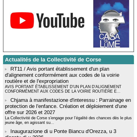
Médiathèque de Castagniccia Mare et Monti - I Fulelli
Rencontre / dédicace avec Lucrèce Luciani autour de son
livre « La ballade du pendu du Niolu» - Mediateca territuriale di
Santa Lucia di Tallà
Mise en musique d’un livre jeunesse par Annik Meschinet,
musicienne pédagogue : Ateliers d’expression sonore, vocale,
rythmique et corporelle - Mediateca territuriale di Santa Lucia di
Tallà
! Événement reporté ! Cycle de conférences peinture animé
par Alexandre Dominati - Mediateca territuriale di Santa Lucia di
Actualités de la Collectivité de Corse
Tallà
RT11 / Avis portant établissement d'un plan
d'alignement conformément aux codes de la voirie
routière et de l'expropriation
AVIS PORTANT ÉTABLISSEMENT D’UN PLAN D’ALIGNEMENT
CONFORMÉMENT AUX CODES DE LA VOIRIE ROUTIÈRE E...
Chjama à manifestazione d'interessu : Parrainage en
protection de l'enfance. Création et déploiement d'une
offre sur 2026 et 2027
La Collectivité de Corse s'engage pour l’égalité des chances dès le plus
jeune âge, en agissant su...
Inaugurazione di u Ponte Biancu d'Orezza, u 3