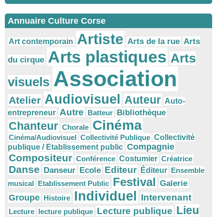
Annuaire Culture Corse
Artiste
Arts
Arts de la rue
Art contemporain
Arts plastiques
Arts
du cirque
Association
visuels
Audiovisuel
Auteur
Atelier
Auto-
Autre
Bibliothèque
entrepreneur
Batteur
Cinéma
Chanteur
Chorale
Cinéma/Audiovisuel
Collectivité Publique
Collectivité
Compagnie
publique / Etablissement public
Compositeur
Conférence
Costumier
Créatrice
Danse
Editeur
Danseur
Ecole
Éditeur
Ensemble
Festival
Galerie
musical
Etablissement Public
Individuel
Intervenant
Groupe
Histoire
Lieu
Lecture publique
Lecture
lecture publique