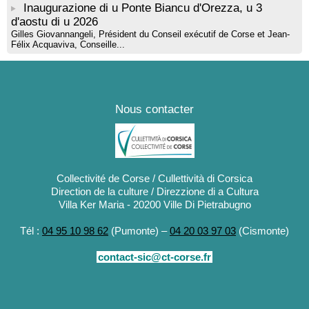
Inaugurazione di u Ponte Biancu d'Orezza, u 3
d'aostu di u 2026
Gilles Giovannangeli, Président du Conseil exécutif de Corse et Jean-
Félix Acquaviva, Conseille...
Nous contacter
Collectivité de Corse / Cullettività di Corsica
Direction de la culture / Direzzione di a Cultura
Villa Ker Maria - 20200 Ville Di Pietrabugno
Tél :
04 95 10 98 62
(Pumonte) –
04 20 03 97 03
(Cismonte)
contact-sic@ct-corse.fr