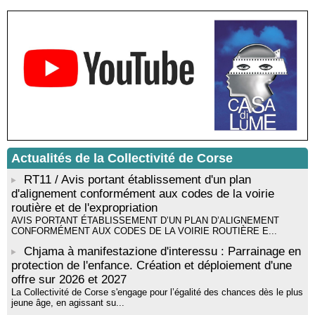
Résidence de peinture et exposition de l’artiste Aponi : "Cœur
ouvert en citadelle" en partenariat avec la commune de Santa
Lucia di Tallà - Mediateca territuriale di Santa Lucia di Tallà
! EVENEMENT REPORTE ! Rencontre / dédicace avec
Gilles Antonioli autour de son ouvrage “Testa Mora - Les
Rivages du destin” - Afà / Prupià / Santa Lucia di Tallà
Residenza di scrittura di Angela Nicolai, Trà Corsica è
Sardegna - Mediateca di castagniccia Mare è monti - I Fulelli
Résidence d’écriture et de recherche de l’écrivaine Cécilia
Castelli - Institut Mémoires de l'Edition Contemporaine - Caen /
Médiathèque de Castagniccia Mare et Monti - I Fulelli
Rencontre / dédicace avec Lucrèce Luciani autour de son
Actualités de la Collectivité de Corse
livre « La ballade du pendu du Niolu» - Mediateca territuriale di
Santa Lucia di Tallà
RT11 / Avis portant établissement d'un plan
d'alignement conformément aux codes de la voirie
routière et de l'expropriation
AVIS PORTANT ÉTABLISSEMENT D’UN PLAN D’ALIGNEMENT
CONFORMÉMENT AUX CODES DE LA VOIRIE ROUTIÈRE E...
Chjama à manifestazione d'interessu : Parrainage en
protection de l'enfance. Création et déploiement d'une
offre sur 2026 et 2027
La Collectivité de Corse s'engage pour l’égalité des chances dès le plus
jeune âge, en agissant su...