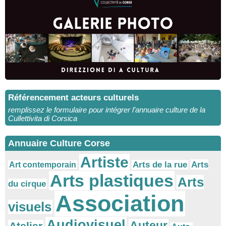
Référencement acteurs culturels
remplissez le formulaire pour intégrer l’annuaire culture de la
Cullettivita di Corsica
Annuaire Culture Corse
Artiste
Arts
Arts de la rue
Art contemporain
Arts plastiques
Arts
du cirque
Association
visuels
Audiovisuel
Auteur
Atelier