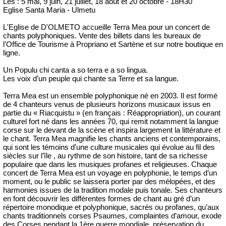
Les : 5 mai, 9 juin, 21 juillet, 18 août et 20 octobre - 18H30
Eglise Santa Maria - Ulmetu
L'Eglise de D'OLMETO accueille Terra Mea pour un concert de
chants polyphoniques. Vente des billets dans les bureaux de
l'Office de Tourisme à Propriano et Sartène et sur notre boutique en
ligne.
Un Populu chi canta a so terra e a so lingua.
Les voix d’un peuple qui chante sa Terre et sa langue.
Terra Mea est un ensemble polyphonique né en 2003. Il est formé
de 4 chanteurs venus de plusieurs horizons musicaux issus en
partie du « Riacquistu » (en français : Réappropriation), un courant
culturel fort né dans les années 70, qui remit notamment la langue
corse sur le devant de la scène et inspira largement la littérature et
le chant. Terra Mea magnifie les chants anciens et contemporains,
qui sont les témoins d’une culture musicales qui évolue au fil des
siècles sur l’île , au rythme de son histoire, tant de sa richesse
populaire que dans les musiques profanes et religieuses. Chaque
concert de Terra Mea est un voyage en polyphonie, le temps d’un
moment, ou le public se laissera porter par des mélopées, et des
harmonies issues de la tradition modale puis tonale. Ses chanteurs
en font découvrir les différentes formes de chant au gré d’un
répertoire monodique et polyphonique, sacrés ou profanes, qu’aux
chants traditionnels corses Psaumes, complaintes d’amour, exode
des Corses pendant la 1ère guerre mondiale, préservation du