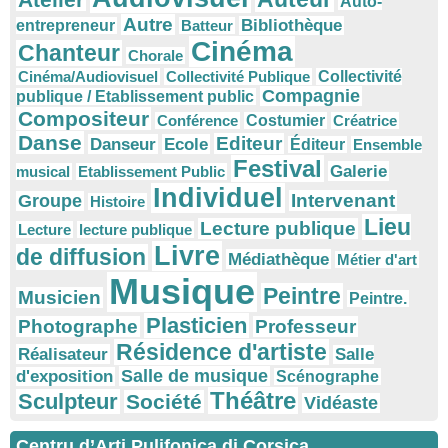
Auto-
Autre
Bibliothèque
entrepreneur
Batteur
Cinéma
Chanteur
Chorale
Cinéma/Audiovisuel
Collectivité Publique
Collectivité
Compagnie
publique / Etablissement public
Compositeur
Conférence
Costumier
Créatrice
Danse
Editeur
Danseur
Ecole
Éditeur
Ensemble
Festival
Galerie
musical
Etablissement Public
Individuel
Intervenant
Groupe
Histoire
Lieu
Lecture publique
Lecture
lecture publique
Livre
de diffusion
Médiathèque
Métier d'art
Musique
Peintre
Musicien
Peintre.
Plasticien
Photographe
Professeur
Résidence d'artiste
Réalisateur
Salle
Salle de musique
d'exposition
Scénographe
Théâtre
Sculpteur
Société
Vidéaste
Centru d’Arti Pulifonica di Corsica