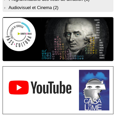
Conférence théâtralisée : "Théodore, l’homme qui voulut être
Audiovisuel et Cinema
(2)
roi des Corses" animée par Benjamin Casinelli - Salle du Conseil
municipal - Zonza
Conférence : "Pratiques magico-religieuses et rituels de
protection de la Corse agro-pastorale" animée par Jean-Jacques
Andreani - Bucugnà / Zonza
Residenza di scrittura di Angela Nicolai, Trà Corsica è
Sardegna - Mediateca di castagniccia Mare è monti - I Fulelli
Résidence d’écriture et de recherche de l’écrivaine Cécilia
Castelli - Institut Mémoires de l'Edition Contemporaine - Caen /
Médiathèque de Castagniccia Mare et Monti - I Fulelli
Rencontre / dédicace avec Lucrèce Luciani autour de son
livre « La ballade du pendu du Niolu» - Mediateca territuriale di
Santa Lucia di Tallà
Mise en musique d’un livre jeunesse par Annik Meschinet,
musicienne pédagogue : Ateliers d’expression sonore, vocale,
rythmique et corporelle - Mediateca territuriale di Santa Lucia di
Tallà
! Événement reporté ! Cycle de conférences peinture animé
par Alexandre Dominati - Mediateca territuriale di Santa Lucia di
Tallà