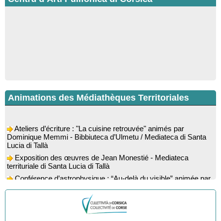
Animations des Médiathèques Territoriales
Ateliers d’écriture : "La cuisine retrouvée" animés par
Dominique Memmi - Bibbiuteca d’Ulmetu / Mediateca di Santa
Lucia di Tallà
Exposition des œuvres de Jean Monestié - Mediateca
territuriale di Santa Lucia di Tallà
Conférence d’astrophysique : “Au-delà du visible” animée par
l’astrophysicien Paul Guerrini - Médiathèque - Pitretu è
Bicchisgià
Exposition des œuvres de Dominique Malberti Morin :
"Racines, peintures acryliques et aquarelles" - Mediateca
territuriale di Santa Lucia di Tallà