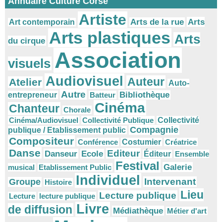
Annuaire Culture Corse
Artiste
Arts
Arts de la rue
Art contemporain
Arts plastiques
Arts
du cirque
Association
visuels
Audiovisuel
Auteur
Atelier
Auto-
Autre
Bibliothèque
entrepreneur
Batteur
Cinéma
Chanteur
Chorale
Cinéma/Audiovisuel
Collectivité Publique
Collectivité
Compagnie
publique / Etablissement public
Compositeur
Conférence
Costumier
Créatrice
Danse
Editeur
Danseur
Ecole
Éditeur
Ensemble
Festival
Galerie
musical
Etablissement Public
Individuel
Intervenant
Groupe
Histoire
Lieu
Lecture publique
Lecture
lecture publique
Livre
de diffusion
Médiathèque
Métier d'art