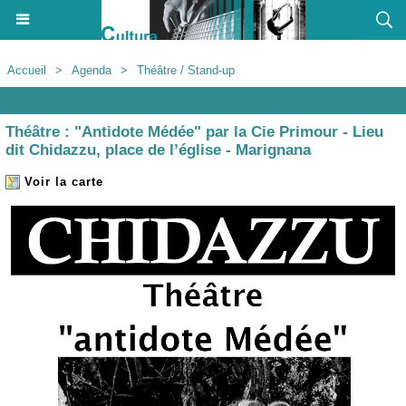
Accueil
>
Agenda
>
Théâtre / Stand-up
Agenda
Théâtre : "Antidote Médée" par la Cie Primour - Lieu
dit Chidazzu, place de l’église - Marignana
Voir la carte