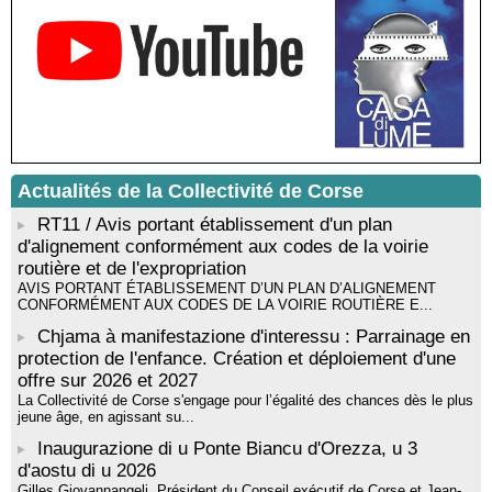
livre « La ballade du pendu du Niolu» - Mediateca territuriale di
Santa Lucia di Tallà
Mise en musique d’un livre jeunesse par Annik Meschinet,
musicienne pédagogue : Ateliers d’expression sonore, vocale,
rythmique et corporelle - Mediateca territuriale di Santa Lucia di
Tallà
! Événement reporté ! Cycle de conférences peinture animé
par Alexandre Dominati - Mediateca territuriale di Santa Lucia di
Tallà
Actualités de la Collectivité de Corse
RT11 / Avis portant établissement d'un plan
d'alignement conformément aux codes de la voirie
routière et de l'expropriation
AVIS PORTANT ÉTABLISSEMENT D’UN PLAN D’ALIGNEMENT
CONFORMÉMENT AUX CODES DE LA VOIRIE ROUTIÈRE E...
Chjama à manifestazione d'interessu : Parrainage en
protection de l'enfance. Création et déploiement d'une
offre sur 2026 et 2027
La Collectivité de Corse s'engage pour l’égalité des chances dès le plus
jeune âge, en agissant su...
Inaugurazione di u Ponte Biancu d'Orezza, u 3
d'aostu di u 2026
Gilles Giovannangeli, Président du Conseil exécutif de Corse et Jean-