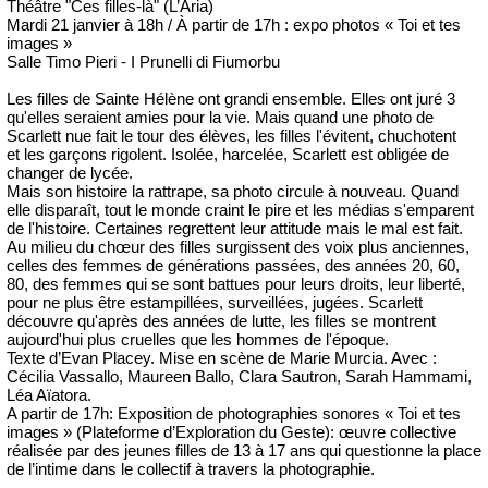
Théâtre "Ces filles-là" (L’Aria)
Mardi 21 janvier à 18h / À partir de 17h : expo photos « Toi et tes
images »
Salle Timo Pieri - I Prunelli di Fiumorbu
Les filles de Sainte Hélène ont grandi ensemble. Elles ont juré 3
qu'elles seraient amies pour la vie. Mais quand une photo de
Scarlett nue fait le tour des élèves, les filles l'évitent, chuchotent
et les garçons rigolent. Isolée, harcelée, Scarlett est obligée de
changer de lycée.
Mais son histoire la rattrape, sa photo circule à nouveau. Quand
elle disparaît, tout le monde craint le pire et les médias s'emparent
de l'histoire. Certaines regrettent leur attitude mais le mal est fait.
Au milieu du chœur des filles surgissent des voix plus anciennes,
celles des femmes de générations passées, des années 20, 60,
80, des femmes qui se sont battues pour leurs droits, leur liberté,
pour ne plus être estampillées, surveillées, jugées. Scarlett
découvre qu'après des années de lutte, les filles se montrent
aujourd'hui plus cruelles que les hommes de l'époque.
Texte d’Evan Placey. Mise en scène de Marie Murcia. Avec :
Cécilia Vassallo, Maureen Ballo, Clara Sautron, Sarah Hammami,
Léa Aïatora.
A partir de 17h: Exposition de photographies sonores « Toi et tes
images » (Plateforme d’Exploration du Geste): œuvre collective
réalisée par des jeunes filles de 13 à 17 ans qui questionne la place
de l’intime dans le collectif à travers la photographie.