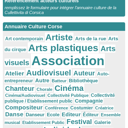
Référencement acteurs culturels
remplissez le formulaire pour intégrer l’annuaire culture de la
Cullettivita di Corsica
Annuaire Culture Corse
Artiste
Arts
Arts de la rue
Art contemporain
Arts plastiques
Arts
du cirque
Association
visuels
Audiovisuel
Auteur
Atelier
Auto-
Autre
Bibliothèque
entrepreneur
Batteur
Cinéma
Chanteur
Chorale
Cinéma/Audiovisuel
Collectivité Publique
Collectivité
Compagnie
publique / Etablissement public
Compositeur
Conférence
Costumier
Créatrice
Danse
Editeur
Danseur
Ecole
Éditeur
Ensemble
Festival
Galerie
musical
Etablissement Public