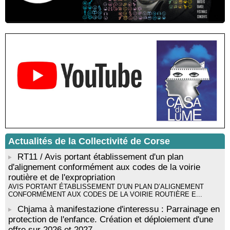
protection de la Corse agro-pastorale" animée par Jean-Jacques
Andreani - Bucugnà / Zonza
Résidence de peinture et exposition de l’artiste Aponi : "Cœur
ouvert en citadelle" en partenariat avec la commune de Santa
Lucia di Tallà - Mediateca territuriale di Santa Lucia di Tallà
! EVENEMENT REPORTE ! Rencontre / dédicace avec
Gilles Antonioli autour de son ouvrage “Testa Mora - Les
Rivages du destin” - Afà / Prupià / Santa Lucia di Tallà
Residenza di scrittura di Angela Nicolai, Trà Corsica è
Sardegna - Mediateca di castagniccia Mare è monti - I Fulelli
Résidence d’écriture et de recherche de l’écrivaine Cécilia
Castelli - Institut Mémoires de l'Edition Contemporaine - Caen /
Médiathèque de Castagniccia Mare et Monti - I Fulelli
Rencontre / dédicace avec Lucrèce Luciani autour de son
Actualités de la Collectivité de Corse
livre « La ballade du pendu du Niolu» - Mediateca territuriale di
Santa Lucia di Tallà
RT11 / Avis portant établissement d'un plan
d'alignement conformément aux codes de la voirie
routière et de l'expropriation
AVIS PORTANT ÉTABLISSEMENT D’UN PLAN D’ALIGNEMENT
CONFORMÉMENT AUX CODES DE LA VOIRIE ROUTIÈRE E...
Chjama à manifestazione d'interessu : Parrainage en
protection de l'enfance. Création et déploiement d'une
offre sur 2026 et 2027