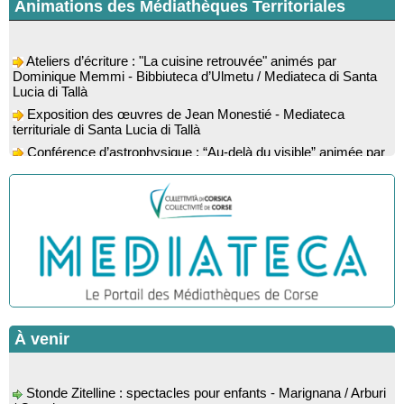
Animations des Médiathèques Territoriales
Ateliers d’écriture : "La cuisine retrouvée" animés par
Dominique Memmi - Bibbiuteca d’Ulmetu / Mediateca di Santa
Lucia di Tallà
Exposition des œuvres de Jean Monestié - Mediateca
territuriale di Santa Lucia di Tallà
Conférence d’astrophysique : “Au-delà du visible” animée par
l’astrophysicien Paul Guerrini - Médiathèque - Pitretu è
Bicchisgià
Exposition des œuvres de Dominique Malberti Morin :
"Racines, peintures acryliques et aquarelles" - Mediateca
territuriale di Santa Lucia di Tallà
Animation : "Petits lecteurs" - Médiathèque - Pitretu è
Bicchisgià
Veillée de contes à la forêt enchantée "U Mondu ditu
mignuleddu" par la Caravane de Conteurs - Currà
Colloque : "Taravu : terre de patrimoines", Regards sur le
À venir
patrimoine religieux, roman, thermal et littéraire - Spaziu Jean-
Marc Fiamma - A Sarra di Farru
Spectacle musical : "Viaghju in Corsica cù Regina & Bruno",
Stonde Zitelline : spectacles pour enfants - Marignana / Arburi
hommage au duo mythique de la chanson corse interprété par
/ Osani