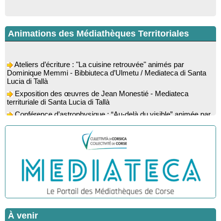
Animations des Médiathèques Territoriales
Ateliers d’écriture : "La cuisine retrouvée" animés par
Dominique Memmi - Bibbiuteca d’Ulmetu / Mediateca di Santa
Lucia di Tallà
Exposition des œuvres de Jean Monestié - Mediateca
territuriale di Santa Lucia di Tallà
Conférence d’astrophysique : “Au-delà du visible” animée par
l’astrophysicien Paul Guerrini - Médiathèque - Pitretu è
Bicchisgià
Exposition des œuvres de Dominique Malberti Morin :
"Racines, peintures acryliques et aquarelles" - Mediateca
territuriale di Santa Lucia di Tallà
Animation : "Petits lecteurs" - Médiathèque - Pitretu è
Bicchisgià
Veillée de contes à la forêt enchantée "U Mondu ditu
mignuleddu" par la Caravane de Conteurs - Currà
Colloque : "Taravu : terre de patrimoines", Regards sur le
À venir
patrimoine religieux, roman, thermal et littéraire - Spaziu Jean-