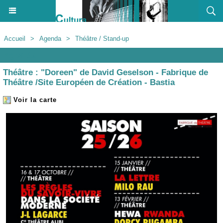
Accueil
>
Agenda
>
Théâtre / Stand-up
Agenda
Théâtre : "Doreen" de David Geselson - Fabrique de
Théâtre /Site Européen de Création - Bastia
Voir la carte