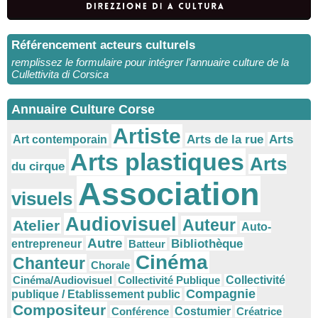
Référencement acteurs culturels
remplissez le formulaire pour intégrer l’annuaire culture de la
Cullettivita di Corsica
Annuaire Culture Corse
Artiste
Arts
Arts de la rue
Art contemporain
Arts plastiques
Arts
du cirque
Association
visuels
Audiovisuel
Auteur
Atelier
Auto-
Autre
Bibliothèque
entrepreneur
Batteur
Cinéma
Chanteur
Chorale
Cinéma/Audiovisuel
Collectivité Publique
Collectivité
Compagnie
publique / Etablissement public
Compositeur
Conférence
Costumier
Créatrice