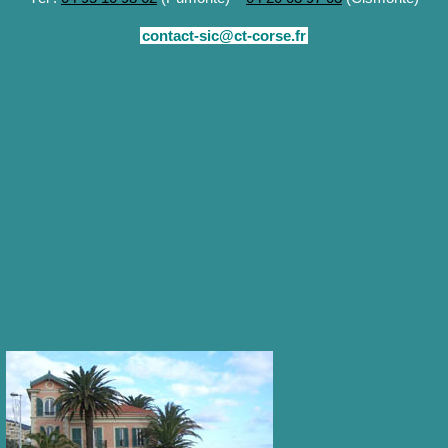
contact-sic@ct-corse.fr