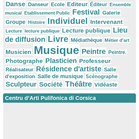
Danse
Editeur
Danseur
Ecole
Éditeur
Ensemble
Festival
Galerie
musical
Etablissement Public
Individuel
Intervenant
Groupe
Histoire
Lieu
Lecture publique
Lecture
lecture publique
Livre
de diffusion
Médiathèque
Métier d'art
Musique
Peintre
Musicien
Peintre.
Plasticien
Photographe
Professeur
Résidence d'artiste
Réalisateur
Salle
Salle de musique
d'exposition
Scénographe
Théâtre
Sculpteur
Société
Vidéaste
Centru d’Arti Pulifonica di Corsica